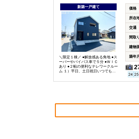
能付きの外壁サイディング ■地震に
新築一戸建て
強い「耐震等級３」の家！ ■厳しい
価格
第三者機関検査による「住宅性能
評価」W取得 ■「ベタ基礎」「地盤
所在
改良工事」実施 ■安心の建物１０年
保証（最大３５年まで延長可） ■年
交通
中無休のアフターサービスコール
センター設置 ■浴室乾燥機で天候に
間取
左右されずお洗濯が可能 【教育】
坂井輪小学校 徒歩１０分 小新中
建物
学校 徒歩２４分
築年
＼限定１棟／ ●解放感ある角地 ●ス
ーパーやバイパス車で５分 ●ＷＩＣ
2
あり ●２帖の便利なテレワークルー
ム １）平日、土日祝日いつでもご
案内いたします ２）越後ホームズ
は「住宅ローンに強い」会社です
３）未公開情報（新規物件、値引
き情報など）も提供します ４）お
得なプレゼントキャンペーン実施
中 ■自動洗浄機能付きの外壁サイデ
ィング ■地震に強い「耐震等級３」
の家！ ■厳しい第三者機関検査によ
る「住宅性能評価」W取得！ ■「ベ
タ基礎」「地盤改良工事」実施！ ■
安心の建物１０年保証（最大３５
年まで延長可） ■年中無休のアフタ
ーサービスコールセンター設置 ■浴
室乾燥機で天候に左右されずお洗