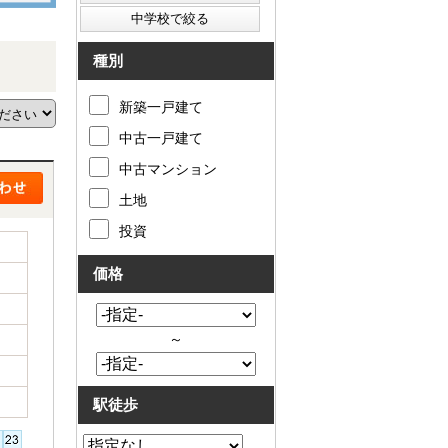
種別
新築一戸建て
中古一戸建て
中古マンション
土地
投資
価格
～
駅徒歩