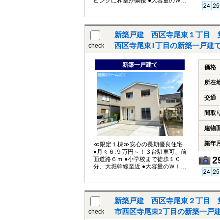
ビングに和室が隣接 ●大容量のＷＩ
Ｃ付の主寝室 ●ホスクリーン完備の
ランドリールーム １）平日、土日
祝日いつでもご案内いたします
２）越後ホームズは「住宅ローン
新築戸建 西区寺尾東１丁目 
に強い」会社です ３）未公開情報
（新規物件、値引き情報など）も
西区寺尾東1丁目の新築一戸建
check
提供します ４）お得なプレゼント
キャンペーン実施中 ■自動洗浄機能
新築一戸建て
付きの外壁サイディング ■地震に強
価格
い「耐震等級３」の家！ ■厳しい第
三者機関検査による「住宅性能評
所在
価」W取得 ■「ベタ基礎」「地盤改
良工事」実施 ■安心の建物１０年保
交通
証（最大３５年まで延長可） ■年中
無休のアフターサービスコールセ
間取
ンター設置 ■浴室乾燥機で天候に左
右されずお洗濯が可能 【教育】 坂
建物
井東小学校 徒歩１０分 坂井輪中
学校 徒歩５分
築年
≪限定１棟≫安心の長期優良住宅
●月々６.９万円～！３台駐車可、前
2
面道路６ｍ ●小学校まで徒歩１０
分、大堀幹線至近 ●大容量のＷＩＣ
完備！全居室収納付き １）平日、
土日祝日いつでもご案内いたしま
す ２）越後ホームズは「住宅ロー
ンに強い」会社です ３）未公開情
新築戸建 西区寺尾東２丁目 
報（新規物件、値引き情報など）
も提供します ４）お得なプレゼン
市西区寺尾東2丁目の新築一戸
check
トキャンペーン実施中 ■自動洗浄機