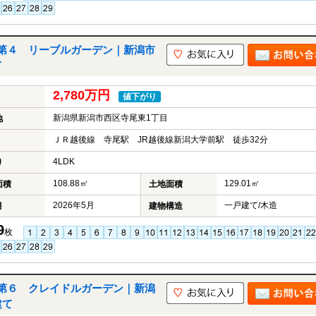
第４ リーブルガーデン｜新潟市
て
2,780万円
値下がり
新潟県新潟市西区寺尾東1丁目
地
ＪＲ越後線 寺尾駅 JR越後線新潟大学前駅 徒歩32分
4LDK
り
108.88㎡
129.01㎡
面積
土地面積
2026年5月
一戸建て/木造
月
建物構造
9
枚
第６ クレイドルガーデン｜新潟
建て