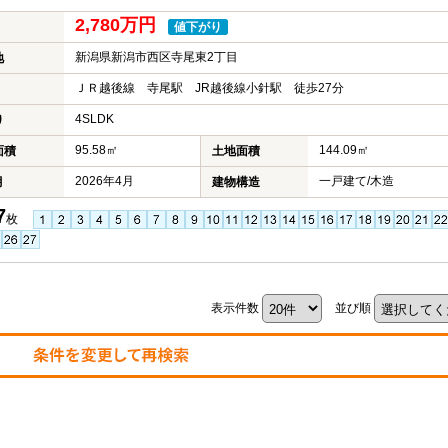
2,780万円
値下がり
新潟県新潟市西区寺尾東2丁目
地
ＪＲ越後線 寺尾駅 JR越後線小針駅 徒歩27分
4SLDK
り
95.58㎡
144.09㎡
面積
土地面積
2026年4月
一戸建て/木造
月
建物構造
7
枚
表示件数
並び順