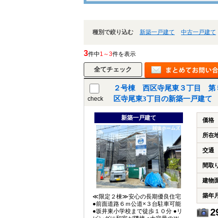
種別で絞り込む
新築一戸建て
中古一戸建て
3
件中
1～3
件を表示
２号棟 西区寺尾東３丁目 第
区寺尾東3丁目の新築一戸建て
check
新築一戸建て
価格
所在
交通
間取
建物
築年
≪限定２棟≫安心の長期優良住宅
●前面道路６ｍ公道×３台駐車可能
2
●坂井東小学校まで徒歩１０分 ●リ