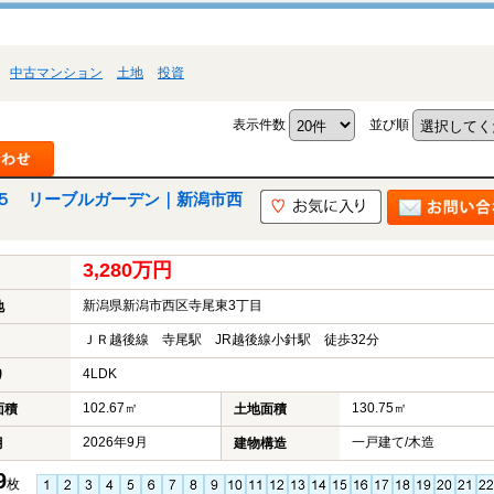
中古マンション
土地
投資
表示件数
並び順
５ リーブルガーデン｜新潟市西
3,280万円
新潟県新潟市西区寺尾東3丁目
地
ＪＲ越後線 寺尾駅 JR越後線小針駅 徒歩32分
4LDK
り
102.67㎡
130.75㎡
面積
土地面積
2026年9月
一戸建て/木造
月
建物構造
9
枚