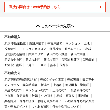
直接お問合せ・web予約はこちら
このページの先頭へ
不動産購入
新潟 不動産検索
新築戸建て
中古戸建て
マンション
土地
投資物件
マンションカタログ
物件検索
住宅ローンのご相談
現地販売会情報
関東エリア
新潟市の不動産
新潟市東区
新潟市中央区
新潟市北区
新潟市西区
新潟市秋葉区
新発田市
新潟市江南区
上越市
三条市
燕市
長岡市
不動産売却
新潟不動産売却買取ナビ
売却クイック査定
売却実績
査定事例
売却コラム
購入希望者
新潟市
上越市
新発田市・聖籠町
戸建ての売却
マンションの売却
土地の売却
投資物件の売却
空き家
任意売却
離婚
住み替え
相続
買取り
事故物件
共有持分
売却の流れ
仲介と買取の違い
不動産売却時の諸費用
高く売るポイント
よくある質問
仲介手数料について