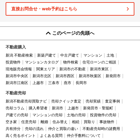
直接お問合せ・web予約はこちら
このページの先頭へ
不動産購入
新潟 不動産検索
新築戸建て
中古戸建て
マンション
土地
投資物件
マンションカタログ
物件検索
住宅ローンのご相談
現地販売会情報
関東エリア
新潟市の不動産
新潟市東区
新潟市中央区
新潟市北区
新潟市西区
新潟市秋葉区
新発田市
新潟市江南区
上越市
三条市
燕市
長岡市
不動産売却
新潟不動産売却買取ナビ
売却クイック査定
売却実績
査定事例
売却コラム
購入希望者
新潟市
上越市
新発田市・聖籠町
戸建ての売却
マンションの売却
土地の売却
投資物件の売却
空き家
任意売却
離婚
住み替え
相続
買取り
事故物件
共有持分
売却の流れ
仲介と買取の違い
不動産売却時の諸費用
高く売るポイント
よくある質問
仲介手数料について