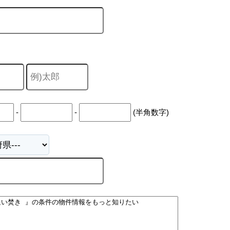
-
-
(半角数字)