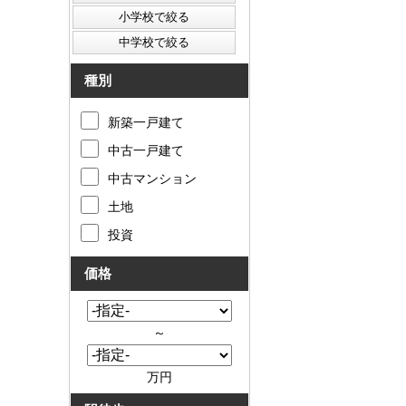
種別
新築一戸建て
中古一戸建て
中古マンション
土地
投資
価格
～
万円