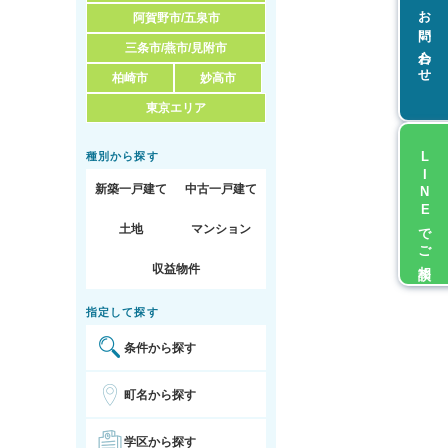
お問い合わせ
阿賀野市/五泉市
三条市/燕市/見附市
柏崎市
妙高市
東京エリア
LINEでご相談
種別から探す
新築一戸建て
中古一戸建て
土地
マンション
収益物件
指定して探す
条件から探す
町名から探す
学区から探す