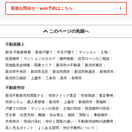
直接お問合せ・web予約はこちら
このページの先頭へ
不動産購入
新潟 不動産検索
新築戸建て
中古戸建て
マンション
土地
投資物件
マンションカタログ
物件検索
住宅ローンのご相談
現地販売会情報
関東エリア
新潟市の不動産
新潟市東区
新潟市中央区
新潟市北区
新潟市西区
新潟市秋葉区
新発田市
新潟市江南区
上越市
三条市
燕市
長岡市
不動産売却
新潟不動産売却買取ナビ
売却クイック査定
売却実績
査定事例
売却コラム
購入希望者
新潟市
上越市
新発田市・聖籠町
戸建ての売却
マンションの売却
土地の売却
投資物件の売却
空き家
任意売却
離婚
住み替え
相続
買取り
事故物件
共有持分
売却の流れ
仲介と買取の違い
不動産売却時の諸費用
高く売るポイント
よくある質問
仲介手数料について