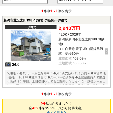
1
1～1
件中
件を表示
新潟市北区太田198-1(隣地)の新築一戸建て
一戸建て
2,940万円
4LDK / 2026年
新潟県新潟市北区太田198-1(隣
地)
ＪＲ白新線 豊栄 JR白新線早通
駅 徒歩60分
建物面積
103.09㎡
土地面積
165.06㎡
26
枚
＼現地・モデルルームご案内中／ ●月々の支払い７.３万円～ ●南西角地
×敷地４９.９坪 ●駐車３台可 ●スーパー徒歩５分 ●全居室南向きで陽当
り良好 １）平日、土日祝日いつでもご案内いたします ２）越後ホームズ
は「住宅ローンに強い」会社です ３）未公開情報（新規物件、値引き情
報など）も提供します ４）お得なプレゼントキャンペーン実施中 ■自動
1
1～1
洗浄機能付きの外壁サイディング ■「ベタ基礎」「地盤改良工事」実
件中
件を表示
施！ ■安心の建物１０年保証（最大３５年まで延長可） ■家事の軽減、
節水できてエコな食器洗浄乾燥機が標準装備 ■浴室乾燥機で天候に左右
1件
見つかりました！
されずお洗濯が可能 ■朝の身支度に便利な２階洗面化粧台！ ■鍵を取り
全
452
件をマイページから簡単検索。
出さなくても開け閉めできる玄関の電池錠 【教育】 葛塚東小学校 徒歩
今すぐ見る