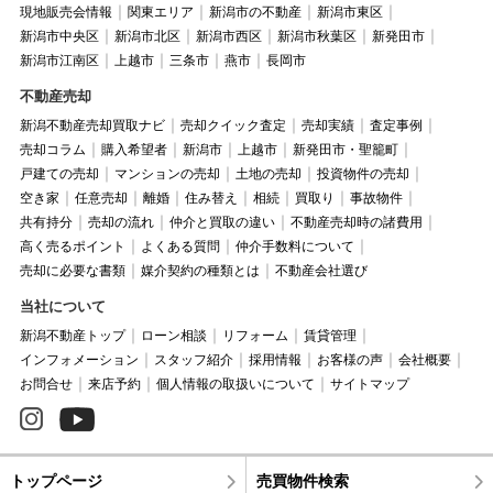
現地販売会情報
関東エリア
新潟市の不動産
新潟市東区
新潟市中央区
新潟市北区
新潟市西区
新潟市秋葉区
新発田市
新潟市江南区
上越市
三条市
燕市
長岡市
不動産売却
新潟不動産売却買取ナビ
売却クイック査定
売却実績
査定事例
売却コラム
購入希望者
新潟市
上越市
新発田市・聖籠町
戸建ての売却
マンションの売却
土地の売却
投資物件の売却
空き家
任意売却
離婚
住み替え
相続
買取り
事故物件
共有持分
売却の流れ
仲介と買取の違い
不動産売却時の諸費用
高く売るポイント
よくある質問
仲介手数料について
売却に必要な書類
媒介契約の種類とは
不動産会社選び
当社について
新潟不動産トップ
ローン相談
リフォーム
賃貸管理
インフォメーション
スタッフ紹介
採用情報
お客様の声
会社概要
お問合せ
来店予約
個人情報の取扱いについて
サイトマップ
トップページ
売買物件検索