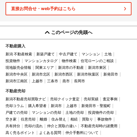
直接お問合せ・web予約はこちら
このページの先頭へ
不動産購入
新潟 不動産検索
新築戸建て
中古戸建て
マンション
土地
投資物件
マンションカタログ
物件検索
住宅ローンのご相談
現地販売会情報
関東エリア
新潟市の不動産
新潟市東区
新潟市中央区
新潟市北区
新潟市西区
新潟市秋葉区
新発田市
新潟市江南区
上越市
三条市
燕市
長岡市
不動産売却
新潟不動産売却買取ナビ
売却クイック査定
売却実績
査定事例
売却コラム
購入希望者
新潟市
上越市
新発田市・聖籠町
戸建ての売却
マンションの売却
土地の売却
投資物件の売却
空き家
任意売却
離婚
住み替え
相続
買取り
事故物件
共有持分
売却の流れ
仲介と買取の違い
不動産売却時の諸費用
高く売るポイント
よくある質問
仲介手数料について