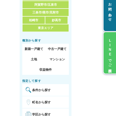
お問い合わせ
阿賀野市/五泉市
三条市/燕市/見附市
柏崎市
妙高市
東京エリア
LINEでご相談
種別から探す
新築一戸建て
中古一戸建て
土地
マンション
収益物件
指定して探す
条件から探す
町名から探す
学区から探す