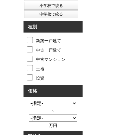
種別
新築一戸建て
中古一戸建て
中古マンション
土地
投資
価格
～
万円