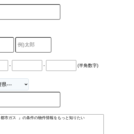
-
-
(半角数字)