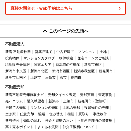
直接お問合せ・web予約はこちら
このページの先頭へ
不動産購入
新潟 不動産検索
新築戸建て
中古戸建て
マンション
土地
投資物件
マンションカタログ
物件検索
住宅ローンのご相談
現地販売会情報
関東エリア
新潟市の不動産
新潟市東区
新潟市中央区
新潟市北区
新潟市西区
新潟市秋葉区
新発田市
新潟市江南区
上越市
三条市
燕市
長岡市
不動産売却
新潟不動産売却買取ナビ
売却クイック査定
売却実績
査定事例
売却コラム
購入希望者
新潟市
上越市
新発田市・聖籠町
戸建ての売却
マンションの売却
土地の売却
投資物件の売却
空き家
任意売却
離婚
住み替え
相続
買取り
事故物件
共有持分
売却の流れ
仲介と買取の違い
不動産売却時の諸費用
高く売るポイント
よくある質問
仲介手数料について