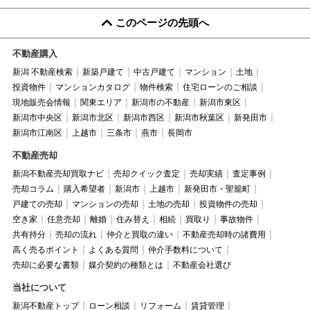
このページの先頭へ
不動産購入
新潟 不動産検索
新築戸建て
中古戸建て
マンション
土地
投資物件
マンションカタログ
物件検索
住宅ローンのご相談
現地販売会情報
関東エリア
新潟市の不動産
新潟市東区
新潟市中央区
新潟市北区
新潟市西区
新潟市秋葉区
新発田市
新潟市江南区
上越市
三条市
燕市
長岡市
不動産売却
新潟不動産売却買取ナビ
売却クイック査定
売却実績
査定事例
売却コラム
購入希望者
新潟市
上越市
新発田市・聖籠町
戸建ての売却
マンションの売却
土地の売却
投資物件の売却
空き家
任意売却
離婚
住み替え
相続
買取り
事故物件
共有持分
売却の流れ
仲介と買取の違い
不動産売却時の諸費用
高く売るポイント
よくある質問
仲介手数料について
売却に必要な書類
媒介契約の種類とは
不動産会社選び
当社について
新潟不動産トップ
ローン相談
リフォーム
賃貸管理