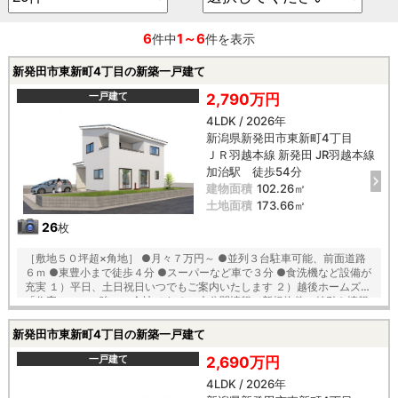
6
1～6
件中
件を表示
新発田市東新町4丁目の新築一戸建て
一戸建て
2,790万円
4LDK / 2026年
新潟県新発田市東新町4丁目
ＪＲ羽越本線 新発田 JR羽越本線
加治駅 徒歩54分
建物面積
102.26㎡
土地面積
173.66㎡
26
枚
［敷地５０坪超×角地］ ●月々７万円～ ●並列３台駐車可能、前面道路
６ｍ ●東豊小まで徒歩４分 ●スーパーなど車で３分 ●食洗機など設備が
充実 １）平日、土日祝日いつでもご案内いたします ２）越後ホームズは
「住宅ローンに強い」会社です ３）未公開情報（新規物件、値引き情報
など）も提供します ４）お得なプレゼントキャンペーン実施中 ■自動洗
浄機能付きの外壁サイディング ■「ベタ基礎」「地盤改良工事」実施！
新発田市東新町4丁目の新築一戸建て
■安心の建物１０年保証（最大３５年まで延長可） ■家事の軽減、節水
できてエコな食器洗浄乾燥機が標準装備 ■浴室乾燥機で天候に左右され
一戸建て
2,690万円
ずお洗濯が可能 ■朝の身支度に便利な２階洗面化粧台！ ■鍵を取り出さ
4LDK / 2026年
なくても開け閉めできる玄関の電池錠 【教育】 東豊小学校 徒歩４分