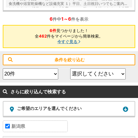
食洗機や浴室乾燥機など設備充実 １）平日、土日祝日いつでもご案内い
たします ２）越後ホームズは「住宅ローンに強い」会社です ３）未公開
情報（新規物件、値引き情報など）も提供します ４）お得なプレゼント
6
1～6
キャンペーン実施中 ■自動洗浄機能付きの外壁サイディング ■「ベタ基
件中
件を表示
礎」「地盤改良工事」実施！ ■安心の建物１０年保証（最大３５年まで
延長可） ■家事の軽減、節水できてエコな食器洗浄乾燥機が標準装備 ■
6件
見つかりました！
浴室乾燥機で天候に左右されずお洗濯が可能 ■朝の身支度に便利な２階
全
462
件をマイページから簡単検索。
洗面化粧台！ ■鍵を取り出さなくても開け閉めできる玄関の電池錠 【教
今すぐ見る
育】 東豊小学校 徒歩１０分 本丸中学校 徒歩２３分
条件を絞り込む
さらに絞り込んで検索する
ご希望のエリアを選んでください
新潟県