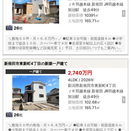
ＪＲ羽越本線 新発田 JR羽越本線
加治駅 徒歩49分
建物面積
10391㎡
土地面積
165.71㎡
26
枚
＼敷地５０坪・月々６.６万円～／ ●駐車３台可能・前面道路６ｍ ●小学
校まで徒歩１０分、スーパー車で４分 ●全居室６帖以上の広々設計 ●食
洗機や浴室乾燥機など設備充実 １）平日、土日祝日いつでもご案内いた
します ２）越後ホームズは「住宅ローンに強い」会社です ３）未公開情
報（新規物件、値引き情報など）も提供します ４）お得なプレゼントキ
ャンペーン実施中 ■自動洗浄機能付きの外壁サイディング ■「ベタ基
新発田市東新町4丁目の新築一戸建て
礎」「地盤改良工事」実施！ ■安心の建物１０年保証（最大３５年まで
延長可） ■家事の軽減、節水できてエコな食器洗浄乾燥機が標準装備 ■
一戸建て
2,740万円
浴室乾燥機で天候に左右されずお洗濯が可能 ■朝の身支度に便利な２階
4LDK / 2026年
洗面化粧台！ ■鍵を取り出さなくても開け閉めできる玄関の電池錠 【教
新潟県新発田市東新町4丁目
育】 東豊小学校 徒歩１０分 本丸中学校 徒歩２３分
ＪＲ羽越本線 新発田 JR羽越本線
加治駅 徒歩49分
建物面積
102.68㎡
土地面積
165.71㎡
26
枚
＼敷地５０坪の角地・月々６.８万円～／ ●駐車３台可能・前面道路６ｍ
●小学校まで徒歩１０分、スーパー車で４分 ●全居室６帖以上で広々 ●