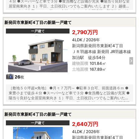
４分 ●スーパーなど車で３分 ●食洗機など設備が充実 ●陽当り良好な全
居室南東向き １）平日、土日祝日いつでもご案内いたします ２）越後ホ
ームズは「住宅ローンに強い」会社です ３）未公開情報（新規物件、値
引き情報など）も提供します ４）お得なプレゼントキャンペーン実施中
■自動洗浄機能付きの外壁サイディング ■「ベタ基礎」「地盤改良工
新発田市東新町4丁目の新築一戸建て
事」実施！ ■安心の建物１０年保証（最大３５年まで延長可） ■家事の
軽減、節水できてエコな食器洗浄乾燥機が標準装備 ■浴室乾燥機で天候
一戸建て
2,790万円
に左右されずお洗濯が可能 ■朝の身支度に便利な２階洗面化粧台！ ■鍵
4LDK / 2026年
を取り出さなくても開け閉めできる玄関の電池錠 【教育】 東豊小学校
新潟県新発田市東新町4丁目
徒歩４分 本丸中学校 徒歩２５分
ＪＲ羽越本線 新発田 JR羽越本線
加治駅 徒歩54分
建物面積
101.84㎡
土地面積
167.89㎡
26
枚
［敷地５０坪超×角地］ ●月々７万円～ ●駐車３台可、前面道路６ｍ ●
東豊小まで徒歩４分 ●スーパーなど車で３分 ●食洗機など設備が充実 ●
陽当り良好な全居室南東向き １）平日、土日祝日いつでもご案内いたし
ます ２）越後ホームズは「住宅ローンに強い」会社です ３）未公開情報
（新規物件、値引き情報など）も提供します ４）お得なプレゼントキャ
ンペーン実施中 ■自動洗浄機能付きの外壁サイディング ■「ベタ基礎」
新発田市東新町4丁目の新築一戸建て
「地盤改良工事」実施！ ■安心の建物１０年保証（最大３５年まで延長
可） ■家事の軽減、節水できてエコな食器洗浄乾燥機が標準装備 ■浴室
一戸建て
2,640万円
乾燥機で天候に左右されずお洗濯が可能 ■朝の身支度に便利な２階洗面
4LDK / 2026年
化粧台！ ■鍵を取り出さなくても開け閉めできる玄関の電池錠 【教育】
新潟県新発田市東新町4丁目
東豊小学校 徒歩４分 本丸中学校 徒歩２５分