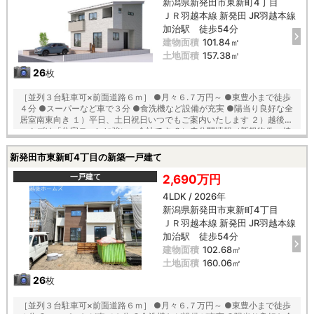
新潟県新発田市東新町4丁目
本丸中学校 徒歩２５分
ＪＲ羽越本線 新発田 JR羽越本線
加治駅 徒歩54分
建物面積
101.84㎡
土地面積
157.38㎡
26
枚
［並列３台駐車可×前面道路６ｍ］ ●月々６.７万円～ ●東豊小まで徒歩
４分 ●スーパーなど車で３分 ●食洗機など設備が充実 ●陽当り良好な全
居室南東向き １）平日、土日祝日いつでもご案内いたします ２）越後ホ
ームズは「住宅ローンに強い」会社です ３）未公開情報（新規物件、値
引き情報など）も提供します ４）お得なプレゼントキャンペーン実施中
■自動洗浄機能付きの外壁サイディング ■「ベタ基礎」「地盤改良工
新発田市東新町4丁目の新築一戸建て
事」実施！ ■安心の建物１０年保証（最大３５年まで延長可） ■家事の
軽減、節水できてエコな食器洗浄乾燥機が標準装備 ■浴室乾燥機で天候
一戸建て
2,690万円
に左右されずお洗濯が可能 ■朝の身支度に便利な２階洗面化粧台！ ■鍵
4LDK / 2026年
を取り出さなくても開け閉めできる玄関の電池錠 【教育】 東豊小学校
新潟県新発田市東新町4丁目
徒歩４分 本丸中学校 徒歩２５分
ＪＲ羽越本線 新発田 JR羽越本線
加治駅 徒歩54分
建物面積
102.68㎡
土地面積
160.06㎡
26
枚
［並列３台駐車可×前面道路６ｍ］ ●月々６.７万円～ ●東豊小まで徒歩