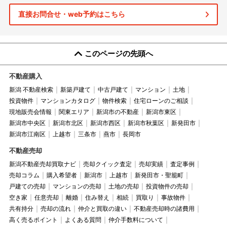
直接お問合せ・web予約はこちら
このページの先頭へ
不動産購入
新潟 不動産検索
新築戸建て
中古戸建て
マンション
土地
投資物件
マンションカタログ
物件検索
住宅ローンのご相談
現地販売会情報
関東エリア
新潟市の不動産
新潟市東区
新潟市中央区
新潟市北区
新潟市西区
新潟市秋葉区
新発田市
新潟市江南区
上越市
三条市
燕市
長岡市
不動産売却
新潟不動産売却買取ナビ
売却クイック査定
売却実績
査定事例
売却コラム
購入希望者
新潟市
上越市
新発田市・聖籠町
戸建ての売却
マンションの売却
土地の売却
投資物件の売却
空き家
任意売却
離婚
住み替え
相続
買取り
事故物件
共有持分
売却の流れ
仲介と買取の違い
不動産売却時の諸費用
高く売るポイント
よくある質問
仲介手数料について