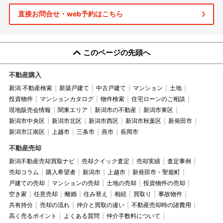
直接お問合せ・web予約はこちら
このページの先頭へ
不動産購入
新潟 不動産検索
新築戸建て
中古戸建て
マンション
土地
投資物件
マンションカタログ
物件検索
住宅ローンのご相談
現地販売会情報
関東エリア
新潟市の不動産
新潟市東区
新潟市中央区
新潟市北区
新潟市西区
新潟市秋葉区
新発田市
新潟市江南区
上越市
三条市
燕市
長岡市
不動産売却
新潟不動産売却買取ナビ
売却クイック査定
売却実績
査定事例
売却コラム
購入希望者
新潟市
上越市
新発田市・聖籠町
戸建ての売却
マンションの売却
土地の売却
投資物件の売却
空き家
任意売却
離婚
住み替え
相続
買取り
事故物件
共有持分
売却の流れ
仲介と買取の違い
不動産売却時の諸費用
高く売るポイント
よくある質問
仲介手数料について