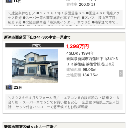
11
枚
容積率
200.0(%)
＼建築条件なし／ ●１７３.８１坪！前面道路６ｍ ●国道４６０号線アク
セス良好 ●スーパー等の商業施設が車で７分内 ●区バス「漆山三丁目」
徒歩９分 ●北陸自動車道「巻潟東インター」車で３分 ●巻駅まで車で７
分 【教育】 漆山小学校 徒歩２０分 巻東中学校 徒歩３４分
新潟市西蒲区下山341-3の中古一戸建て
一戸建て
1,298万円
4SLDK / 1994年
新潟県新潟市西蒲区下山341-3
ＪＲ越後線 越後曽根 徒歩9分
建物面積
96.03㎡
土地面積
134.75㎡
23
枚
＼２０２６年１月リフォーム済／ ・エアコン５台設置済み ・駐車２～３
台可能 ・スーパー車で５分でお買い物も安心 ・全居室６帖以上の広々設
計 ・サッシ付きバルコニーで悪天候でもお洗濯可能
新潟市西蒲区鱸 の中古一戸建て