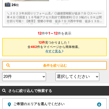
26
枚
＼２０２３年水回りリフォーム済／ ◎越後曽根駅が徒歩７分 ◎スーパー
車４分 ◎国道１１６号線アクセス良好で通勤便利 ◎２３帖のＬＤＫは間
仕切り可能！ 【教育】 曽郷小学校 徒歩７分 川西中学校 徒歩１３分
〇２０２３年に水回り（キッチン・浴室・洗面台・トイレ）リフォーム
済 〇リビングへの匂い移りが防げる、独立キッチン 〇家事動線がスマー
12
1～12
トな水回り集中設計♪ 〇リビング収納など豊富な収納付き 〇廊下とリビ
件中
件を表示
ングに繋がる１階の和室は来客時も安心の入口２ｗａｙ 〇８帖和室２部
屋、７.５帖の洋室など広々設計 【備考】 ・昭和３１年（１９５６年）
12件
見つかりました！
築、昭和４４年（１９６６年）増改築※月日不詳
全
462
件をマイページから簡単検索。
今すぐ見る
条件を絞り込む
さらに絞り込んで検索する
ご希望のエリアを選んでください