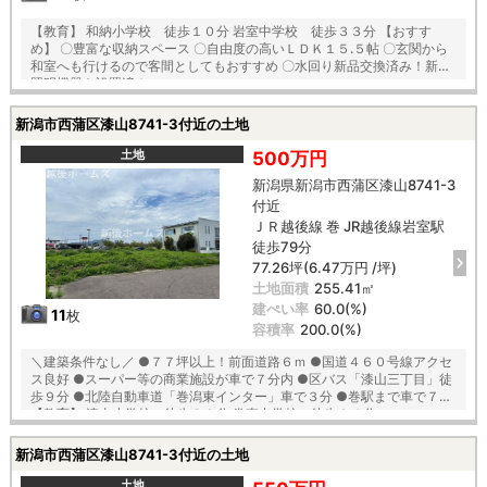
【教育】 和納小学校 徒歩１０分 岩室中学校 徒歩３３分 【おすす
め】 〇豊富な収納スペース 〇自由度の高いＬＤＫ１５.５帖 〇玄関から
和室へも行けるので客間としてもおすすめ 〇水回り新品交換済み！新品
照明機器も設置済み♪
新潟市西蒲区漆山8741-3付近の土地
土地
500万円
新潟県新潟市西蒲区漆山8741-3
付近
ＪＲ越後線 巻 JR越後線岩室駅
徒歩79分
77.26坪(6.47万円 /坪)
土地面積
255.41㎡
建ぺい率
60.0(%)
11
枚
容積率
200.0(%)
＼建築条件なし／ ●７７坪以上！前面道路６ｍ ●国道４６０号線アクセ
ス良好 ●スーパー等の商業施設が車で７分内 ●区バス「漆山三丁目」徒
歩９分 ●北陸自動車道「巻潟東インター」車で３分 ●巻駅まで車で７分
【教育】 漆山小学校 徒歩２０分 巻東中学校 徒歩３４分
新潟市西蒲区漆山8741-3付近の土地
土地