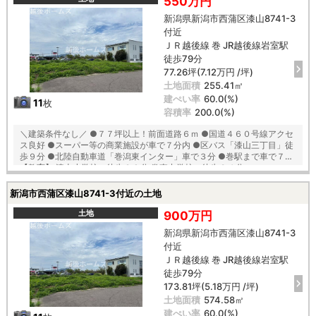
550万円
新潟県新潟市西蒲区漆山8741-3
付近
ＪＲ越後線 巻 JR越後線岩室駅
徒歩79分
77.26坪(7.12万円 /坪)
土地面積
255.41㎡
建ぺい率
60.0(%)
11
枚
容積率
200.0(%)
＼建築条件なし／ ●７７坪以上！前面道路６ｍ ●国道４６０号線アクセ
ス良好 ●スーパー等の商業施設が車で７分内 ●区バス「漆山三丁目」徒
歩９分 ●北陸自動車道「巻潟東インター」車で３分 ●巻駅まで車で７分
【教育】 漆山小学校 徒歩２０分 巻東中学校 徒歩３４分
新潟市西蒲区漆山8741-3付近の土地
土地
900万円
新潟県新潟市西蒲区漆山8741-3
付近
ＪＲ越後線 巻 JR越後線岩室駅
徒歩79分
173.81坪(5.18万円 /坪)
土地面積
574.58㎡
建ぺい率
60.0(%)