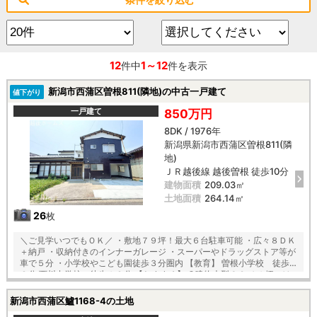
12
1～12
件中
件を表示
新潟市西蒲区曽根811(隣地)の中古一戸建て
値下がり
一戸建て
850万円
8DK / 1976年
新潟県新潟市西蒲区曽根811(隣
地)
ＪＲ越後線 越後曽根 徒歩10分
建物面積
209.03㎡
土地面積
264.14㎡
26
枚
＼ご見学いつでもＯＫ／ ・敷地７９坪！最大６台駐車可能 ・広々８ＤＫ
＋納戸 ・収納付きのインナーガレージ ・スーパーやドラッグストア等が
車で５分 ・小学校やこども園徒歩３分圏内 【教育】 曽根小学校 徒歩
２分 西川中学校 徒歩１０分 【おすすめ】 ○建物大型６３.４１坪には
納戸が２ヶ所で収納豊富 〇ＤＫに隣接した居間は稼働間仕切り付きで使
い分け可能 〇２階納戸は明るい２面採光！ワークスペースにも最適♪ 〇
新潟市西蒲区鱸1168-4の土地
便利な２階のセカンド洗面台で朝の身支度も安心