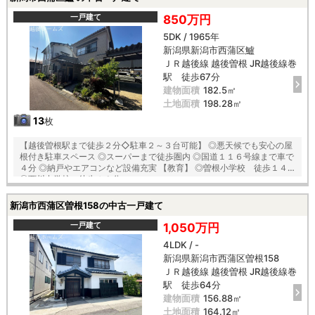
一戸建て
850万円
5DK / 1965年
新潟県新潟市西蒲区鱸
ＪＲ越後線 越後曽根 JR越後線巻
駅 徒歩67分
建物面積
182.5㎡
土地面積
198.28㎡
13
枚
【越後曽根駅まで徒歩２分◇駐車２～３台可能】 ◎悪天候でも安心の屋
根付き駐車スペース ◎スーパーまで徒歩圏内 ◎国道１１６号線まで車で
４分 ◎納戸やエアコンなど設備充実 【教育】 ◎曽根小学校 徒歩１４分
◎西川中学校 徒歩１９分
新潟市西蒲区曽根158の中古一戸建て
一戸建て
1,050万円
4LDK / -
新潟県新潟市西蒲区曽根158
ＪＲ越後線 越後曽根 JR越後線巻
駅 徒歩64分
建物面積
156.88㎡
土地面積
164.12㎡