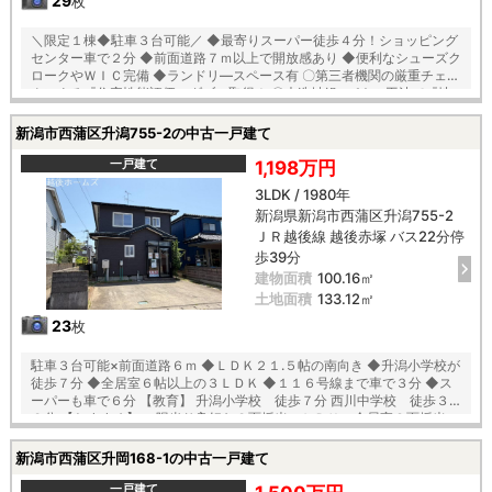
29
枚
＼限定１棟◆駐車３台可能／ ◆最寄りスーパー徒歩４分！ショッピング
センター車で２分 ◆前面道路７ｍ以上で開放感あり ◆便利なシューズク
ロークやＷＩＣ完備 ◆ランドリ―スペース有 〇第三者機関の厳重チェッ
クによる『住宅性能評価』ダブル取得！ 〇木造軸組×パネル工法で『地
震に強い家』を実現！耐震等級３！ 〇「コンクリートベタ基礎工法」採
用！地盤は安心の２０年保証！ 〇建物は安心の１０年保証（最大３５年
新潟市西蒲区升潟755-2の中古一戸建て
まで延長可※条件有） 〇雨で汚れを落とす機能付き『外壁サイディン
グ』 〇夏は強い日差しをカット、冬は暖か『全窓複層ガラス・樹脂アン
一戸建て
1,198万円
グルサッシ』 【教育】 巻南小学校 徒歩２５分 巻東中学校 徒歩２６
3LDK / 1980年
分
新潟県新潟市西蒲区升潟755-2
ＪＲ越後線 越後赤塚 バス22分停
歩39分
建物面積
100.16㎡
土地面積
133.12㎡
23
枚
駐車３台可能×前面道路６ｍ ◆ＬＤＫ２１.５帖の南向き ◆升潟小学校が
徒歩７分 ◆全居室６帖以上の３ＬＤＫ ◆１１６号線まで車で３分 ◆ス
ーパーも車で６分 【教育】 升潟小学校 徒歩７分 西川中学校 徒歩３
３分 【おすすめ】 ・陽当り良好な３面採光のＬＤＫ、全居室２面採光
・２階廊下に大容量の納戸あり！窓付でランドリールームにも最適 ・新
品のシステムキッチンには食洗機や浄水器が標準装備 ・押入をリフォー
新潟市西蒲区升岡168-1の中古一戸建て
ムしたリビング収納は便利な可動棚付
一戸建て