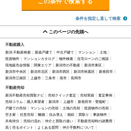
条件を指定し直して検索
このページの先頭へ
不動産購入
新潟 不動産検索
新築戸建て
中古戸建て
マンション
土地
投資物件
マンションカタログ
物件検索
住宅ローンのご相談
現地販売会情報
関東エリア
新潟市の不動産
新潟市東区
新潟市中央区
新潟市北区
新潟市西区
新潟市秋葉区
新発田市
新潟市江南区
上越市
三条市
燕市
長岡市
不動産売却
新潟不動産売却買取ナビ
売却クイック査定
売却実績
査定事例
売却コラム
購入希望者
新潟市
上越市
新発田市・聖籠町
戸建ての売却
マンションの売却
土地の売却
投資物件の売却
空き家
任意売却
離婚
住み替え
相続
買取り
事故物件
共有持分
売却の流れ
仲介と買取の違い
不動産売却時の諸費用
高く売るポイント
よくある質問
仲介手数料について