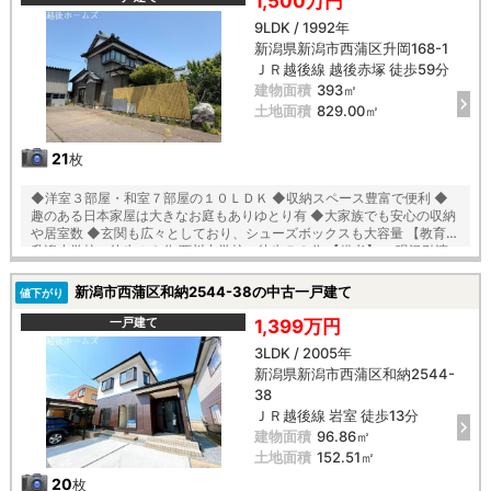
1,500万円
9LDK / 1992年
新潟県新潟市西蒲区升岡168-1
ＪＲ越後線 越後赤塚 徒歩59分
建物面積
393㎡
土地面積
829.00㎡
21
枚
◆洋室３部屋・和室７部屋の１０ＬＤＫ ◆収納スペース豊富で便利 ◆
趣のある日本家屋は大きなお庭もありゆとり有 ◆大家族でも安心の収納
や居室数 ◆玄関も広々としており、シューズボックスも大容量 【教育】
升潟小学校 徒歩１８分 西川中学校 徒歩５３分 【備考】 ・現況引渡
しとなります ・敷地内に離れ有
新潟市西蒲区和納2544-38の中古一戸建て
値下がり
一戸建て
1,399万円
3LDK / 2005年
新潟県新潟市西蒲区和納2544-
38
ＪＲ越後線 岩室 徒歩13分
建物面積
96.86㎡
土地面積
152.51㎡
20
枚