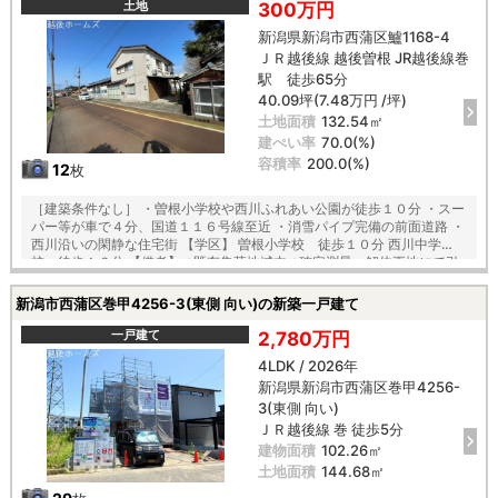
土地
300万円
新潟県新潟市西蒲区鱸1168-4
ＪＲ越後線 越後曽根 JR越後線巻
駅 徒歩65分
40.09坪(7.48万円 /坪)
土地面積
132.54㎡
建ぺい率
70.0(%)
容積率
200.0(%)
12
枚
［建築条件なし］ ・曽根小学校や西川ふれあい公園が徒歩１０分 ・スー
パー等が車で４分、国道１１６号線至近 ・消雪パイプ完備の前面道路 ・
西川沿いの閑静な住宅街 【学区】 曽根小学校 徒歩１０分 西川中学
校 徒歩１６分 【備考】 ※既存集落地域内 ※確定測量、解体更地にて引
渡し
新潟市西蒲区巻甲4256-3(東側 向い)の新築一戸建て
一戸建て
2,780万円
4LDK / 2026年
新潟県新潟市西蒲区巻甲4256-
3(東側 向い)
ＪＲ越後線 巻 徒歩5分
建物面積
102.26㎡
土地面積
144.68㎡