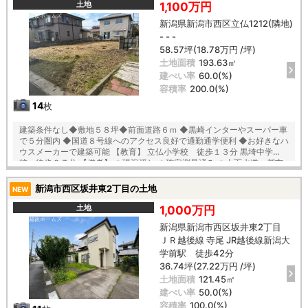
土地
1,100万円
新潟県新潟市西区立仏1212(隣地)
- - -
58.57坪(18.78万円 /坪)
土地面積
193.63㎡
建ぺい率
60.0(%)
容積率
200.0(%)
14
枚
建築条件なし◆敷地５８坪◆前面道路６ｍ ◆黒崎インターやスーパー車
で５分圏内 ◆国道８号線へのアクセス良好で通勤通学便利 ◆お好きなハ
ウスメーカーで建築可能 【教育】 立仏小学校 徒歩１３分 黒埼中学
校 徒歩３７分 【備考】 ＊現況渡し ＊確定測量済み ＊上下水道、都市
ガスは敷地内引込なし （前面道路に引き込み有） ＊契約不適合責任免
責 ＊地目変更要（売主様負担） ※土地面積193.63m2に通路部分：約
新潟市西区坂井東2丁目の土地
NEW
21m2が含まれております。
土地
1,000万円
新潟県新潟市西区坂井東2丁目
ＪＲ越後線 寺尾 JR越後線新潟大
学前駅 徒歩42分
36.74坪(27.22万円 /坪)
土地面積
121.45㎡
建ぺい率
50.0(%)
容積率
100.0(%)