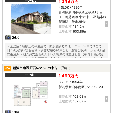
一戸建て
1,249万円
4SLDK / 1996年
新潟県新潟市秋葉区秋葉1丁目
ＪＲ磐越西線 東新津 JR羽越本線
新津駅 徒歩25分
建物面積
134.2㎡
土地面積
603.86㎡
26
枚
・全居室６帖以上の平屋建て！開放感ある角地 ・スーパー車で３分で
日々のお買い物も便利 ・外部収納や納戸など、豊富な収納 ・水回り新品
交換済み ・朝の身支度ものストレス軽減の独立洗面台 【教育】 新津第
一小学校 徒歩１５分 新津第一中学校 徒歩１８分 【おすすめ】 ・全
居室６帖以上の広々設計 ・６.５帖の独立キッチン、隣接した６帖ダイニ
ング ・ランドリースペースにも最適な陽当り良好な縁側 ・納戸や外部収
新潟市南区戸石572-23の中古一戸建て
NEW
納など豊富な収納付き
一戸建て
1,499万円
3SLDK / 1994年
新潟県新潟市南区戸石572-23
- - -
建物面積
102.68㎡
土地面積
152.87㎡
10
枚