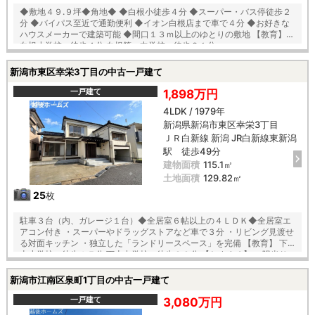
◆敷地４９.９坪◆角地◆ ◆白根小徒歩４分 ◆スーパー・バス停徒歩２
分 ◆バイパス至近で通勤便利 ◆イオン白根店まで車で４分 ◆お好きな
ハウスメーカーで建築可能 ◆間口１３ｍ以上のゆとりの敷地 【教育】
白根小学校 徒歩４分 白根第一中学校 徒歩２１分
新潟市東区幸栄3丁目の中古一戸建て
一戸建て
1,898万円
4LDK / 1979年
新潟県新潟市東区幸栄3丁目
ＪＲ白新線 新潟 JR白新線東新潟
駅 徒歩49分
建物面積
115.1㎡
土地面積
129.82㎡
25
枚
駐車３台（内、ガレージ１台）◆全居室６帖以上の４ＬＤＫ◆全居室エ
アコン付き ・スーパーやドラッグストアなど車で３分 ・リビング見渡せ
る対面キッチン ・独立した「ランドリースペース」を完備 【教育】 下
山小学校 徒歩１７分 下山中学校 徒歩２０分 【おすすめ】 ・陽当り
通風良好な全居室２面採光 ・マグネット対応壁（マジックウォール）採
用！プリント類もすっきり整理 ・ＬＤＫにはくつろぎスペースに最適な
新潟市江南区泉町1丁目の中古一戸建て
和室が隣接 ・全居室に収納付き！通気性の良いオープンクローゼットを
採用
一戸建て
3,080万円