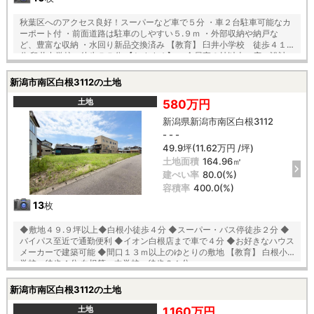
秋葉区へのアクセス良好！スーパーなど車で５分 ・車２台駐車可能なカ
ーポート付 ・前面道路は駐車のしやすい５.９ｍ ・外部収納や納戸な
ど、豊富な収納 ・水回り新品交換済み 【教育】 臼井小学校 徒歩４１
分 臼井中学校 徒歩５５分 【おすすめ】 ・全居室６帖以上の広々設計
・開放感ある吹き抜け玄関 ・リビングと廊下に繋がる１階和室 ・お料理
捗る３ツ口コンロのキッチン
新潟市南区白根3112の土地
土地
580万円
新潟県新潟市南区白根3112
- - -
49.9坪(11.62万円 /坪)
土地面積
164.96㎡
建ぺい率
80.0(%)
容積率
400.0(%)
13
枚
◆敷地４９.９坪以上◆白根小徒歩４分 ◆スーパー・バス停徒歩２分 ◆
バイパス至近で通勤便利 ◆イオン白根店まで車で４分 ◆お好きなハウス
メーカーで建築可能 ◆間口１３ｍ以上のゆとりの敷地 【教育】 白根小
学校 徒歩４分 白根第一中学校 徒歩２１分
新潟市南区白根3112の土地
土地
1,160万円