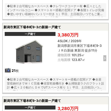
◆駐車２台可能なカースペース ◆テレワークコーナー有 ◆広々とした
インナーパルコニ― ◆スマートキー搭載の玄関ドア ◆各階トイレが完備
◆使いやすい収納やパントリー付き １）平日、土日祝日いつでもご案内
いたします ２）越後ホームズは「住宅ローンに強い」会社です ３）未公
開情報（新規物件、値引き情報など）も提供します ４）お得なプレゼン
トキャンペーン実施中 ■自動洗浄機能付きの外壁サイディング ■地震に
新潟市東区下場本町9-3の新築一戸建て
強い「耐震等級３」の家！ ■厳しい第三者機関検査による「住宅性能評
価」W取得！ ■「ベタ基礎」「地盤改良工事」実施！ ■安心の建物１０
一戸建て
3,380万円
年保証（最大３５年まで延長可） ■年中無休のアフターサービスコール
4SLDK / 2026年
センター設置 ■浴室乾燥機で天候に左右されずお洗濯が可能 【教育】 外
新潟県新潟市東区下場本町9-3
ヶ輪小学校 徒歩８分 本丸中学校 徒歩１１分
ＪＲ白新線 東新潟 徒歩11分
建物面積
101.25㎡
土地面積
123.87㎡
21
枚
◆駐車２台可能なカースペース ◆スマートキー搭載の玄関ドア ◆全居
室収納付きでＷＩＣ完備 ◆浴室乾燥機付き ◆お掃除楽ラクのフラット設
計 ◆広々２０帖のＬＤＫでUTスペース有り １）平日、土日祝日いつで
もご案内いたします ２）越後ホームズは「住宅ローンに強い」会社です
３）未公開情報（新規物件、値引き情報など）も提供します ４）お得な
プレゼントキャンペーン実施中 ■自動洗浄機能付きの外壁サイディング
新潟市東区下場本町9-3の新築一戸建て
■地震に強い「耐震等級３」の家！ ■厳しい第三者機関検査による「住
宅性能評価」W取得！ ■「ベタ基礎」「地盤改良工事」実施！ ■安心の
一戸建て
3,280万円