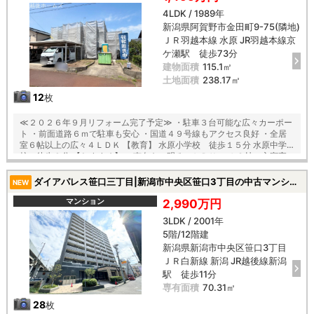
4LDK / 1989年
新潟県阿賀野市金田町9-75(隣地)
ＪＲ羽越本線 水原 JR羽越本線京
ケ瀬駅 徒歩73分
建物面積
115.1㎡
土地面積
238.17㎡
12
枚
≪２０２６年９月リフォーム完了予定≫ ・駐車３台可能な広々カーポー
ト ・前面道路６ｍで駐車も安心 ・国道４９号線もアクセス良好 ・全居
室６帖以上の広々４ＬＤＫ 【教育】 水原小学校 徒歩１５分 水原中学
校 徒歩９分 【おすすめ】 ・南向きの明るいＬＤＫ ・１２帖の主寝室
には大容量のＷＩＣ付 ・全居室２面採光で陽当り、通風良好 ・水回り集
中設計で家事ラク
ダイアパレス笹口三丁目|新潟市中央区笹口3丁目の中古マンション
NEW
マンション
2,990万円
3LDK / 2001年
5階/12階建
新潟県新潟市中央区笹口3丁目
ＪＲ白新線 新潟 JR越後線新潟
駅 徒歩11分
専有面積
70.31㎡
28
枚