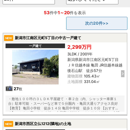
53
1～20
件中
件を表示
次の20件>>
新潟市江南区元町5丁目の中古一戸建て
NEW
一戸建て
2,299万円
3LDK / 2001年
新潟県新潟市江南区元町5丁目
ＪＲ信越本線 亀田 JR信越本線越
後石山駅 徒歩57分
建物面積
105.43㎡
土地面積
331.04㎡
27
枚
・敷地１００坪の３ＬＤＫ平屋建て ・車２台（内、シャッター車庫１
台）駐車可能 ・スーパーなど車で５分圏内 ・亀田大通りアクセス良好
【教育】 亀田小学校 徒歩１４分 亀田中学校 徒歩１０分 【おすす
め】 ・ＬＤＫ広々２０.５帖 ・全居室８帖以上のゆとりある設計 ・会話
が弾む、対面キッチン ・キッチン、リビングと繋がる和室
新潟市西区立仏1212(隣地)の土地
NEW