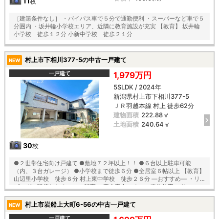
11
枚
［建築条件なし］ ・バイパス車で５分で通勤便利 ・スーパーなど車で５
分圏内 ・坂井輪小学校エリア、近隣に教育施設が充実 【教育】 坂井輪
小学校 徒歩１２分 小新中学校 徒歩２１分
村上市下相川377-5の中古一戸建て
NEW
一戸建て
1,979万円
5SLDK / 2024年
新潟県村上市下相川377-5
ＪＲ羽越本線 村上 徒歩62分
建物面積
222.88㎡
土地面積
240.64㎡
30
枚
●２世帯住宅向け戸建て ●敷地７２坪以上！！ ●６台以上駐車可能
（内、３台ガレージ） ●小学校まで徒歩６分 ●全居室６帖以上 【教育】
山辺里小学校 徒歩６分 村上東中学校 徒歩２６分 ―おすすめ― ・リ
ビングに隣接した２ｗａｙ和室 ・安心安全のオール電化住宅 ・サンルー
ム付きなので雨の日のお洗濯も安心 ・エアコン２台設置済み ・車庫内に
も物置があるので季節物の収納にも便利
村上市岩船上大町6-56の中古一戸建て
NEW
一戸建て