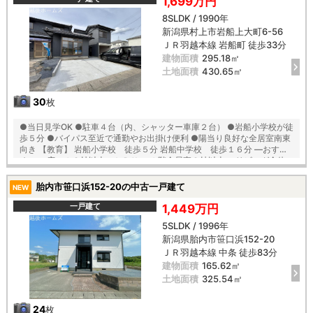
1,699万円
8SLDK / 1990年
新潟県村上市岩船上大町6-56
ＪＲ羽越本線 岩船町 徒歩33分
建物面積
295.18㎡
土地面積
430.65㎡
30
枚
●当日見学OK ●駐車４台（内、シャッター車庫２台） ●岩船小学校が徒
歩５分 ●バイパス至近で通勤やお出掛け便利 ●陽当り良好な全居室南東
向き 【教育】 岩船小学校 徒歩５分 岩船中学校 徒歩１６分 ―おすす
め― ・広々１８帖以上のＬＤＫ ・１階全居室８帖以上 ・リビング全体
が見れる新品の対面キッチン ・使いやすい全居室収納付き ・各階トイレ
と納戸付き ・倉庫完備なので季節物の収納にも便利
胎内市笹口浜152-20の中古一戸建て
NEW
一戸建て
1,449万円
5SLDK / 1996年
新潟県胎内市笹口浜152-20
ＪＲ羽越本線 中条 徒歩83分
建物面積
165.62㎡
土地面積
325.54㎡
24
枚