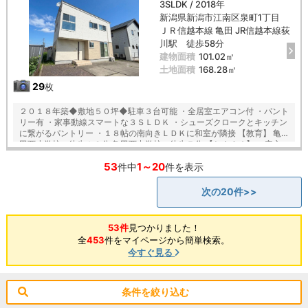
3SLDK / 2018年
新潟県新潟市江南区泉町1丁目
ＪＲ信越本線 亀田 JR信越本線荻
川駅 徒歩58分
建物面積
101.02㎡
土地面積
168.28㎡
29
枚
２０１８年築◆敷地５０坪◆駐車３台可能 ・全居室エアコン付 ・パント
リー有 ・家事動線スマートな３ＳＬＤＫ ・シューズクロークとキッチン
に繋がるパントリー ・１８帖の南向きＬＤＫに和室が隣接 【教育】 亀
田西小学校 徒歩１３分 亀田西中学校 徒歩７分 【おすすめ】 ・安心
安全のオール電化住宅 ・リビングの様子が見渡せる対面キッチン ・ウォ
53
1～20
ークスルーで主寝室と洗面室が繋がるＷＩＣ ・ホスクリーン２列付、陽
件中
件を表示
当り良好な洗面所 ・各階トイレ完備で生活も快適 ・陽当り通風良好な全
居室２面採光
次の20件>>
53件
見つかりました！
全
453
件をマイページから簡単検索。
今すぐ見る
条件を絞り込む