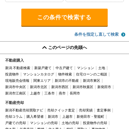
条件を指定し直して検索
このページの先頭へ
不動産購入
新潟 不動産検索
新築戸建て
中古戸建て
マンション
土地
投資物件
マンションカタログ
物件検索
住宅ローンのご相談
現地販売会情報
関東エリア
新潟市の不動産
新潟市東区
新潟市中央区
新潟市北区
新潟市西区
新潟市秋葉区
新発田市
新潟市江南区
上越市
三条市
燕市
長岡市
不動産売却
新潟不動産売却買取ナビ
売却クイック査定
売却実績
査定事例
売却コラム
購入希望者
新潟市
上越市
新発田市・聖籠町
戸建ての売却
マンションの売却
土地の売却
投資物件の売却