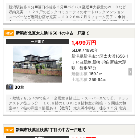
新潟駅徒歩６分■笹口小徒歩３分■バイパス至近■大容量のＷＩＣなど
収納充実 ・１２１戸のビックコミュニティのオートロックマンション ・
スーパーなど近隣お店が充実 ～２０２６年７月リフォーム完了～ ◆特徴
◆ ・けやき通りや栗ノ木バイパスへのアクセス良好でお店も充実 ・食洗
機付のシステムキッチンで家事の負担が軽減 ・６帖以上の居室２部屋あ
り ◆セキュリティ◆ ・管理会社全部委託（日勤）、オートロック、ＴＶ
新潟市北区太夫浜1656-1の中古一戸建て
NEW
モニター付きインターホンで安心のセキュリティ ◆便利な設備◆ ・無償
トランクルーム有 ～周辺環境～ 笹口小学校 徒歩３分 東新潟中学校
一戸建て
1,499万円
徒歩１９分 イオン笹口店 徒歩９分 ウエルシア南笹口店 徒歩９分 ロ
5LDK / 1990年
ーソン新潟笹口２丁目店 徒歩５分
新潟県新潟市北区太夫浜1656-1
ＪＲ白新線 新崎 JR白新線大形
駅 徒歩82分
建物面積
169.1㎡
土地面積
259.64㎡
30
枚
・敷地７８.５４坪で広々！全居室８帖以上 ・スーパー車で５分、ドラッ
グストア徒歩５分 ・１６.８帖のＬＤＫに８帖和室が隣接 ・２間続の和
室や１２帖の洋室２部屋あり 【教育】 太夫浜小学校 徒歩１５分 南浜
中学校 約４.５ｋｍ 松浜中学校 徒歩２３分 （学区外就学認可校）
【おすすめ】 ・安心安全のオール電化住宅 ・お掃除楽ラクのＩＨクッキ
ングヒーター ・作業スペース広々のＬ字キッチン ・２階にミニキッチン
付 ・天候に影響されずお洗濯可能なサンルーム付 ・圧迫感のないタンク
新潟市秋葉区秋葉1丁目の中古一戸建て
NEW
レス温水洗浄便座