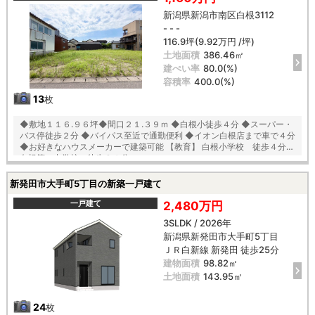
新潟県新潟市南区白根3112
- - -
116.9坪(9.92万円 /坪)
土地面積
386.46㎡
建ぺい率
80.0(%)
容積率
400.0(%)
13
枚
◆敷地１１６.９６坪◆間口２１.３９ｍ ◆白根小徒歩４分 ◆スーパー・
バス停徒歩２分 ◆バイパス至近で通勤便利 ◆イオン白根店まで車で４分
◆お好きなハウスメーカーで建築可能 【教育】 白根小学校 徒歩４分
白根第一中学校 徒歩２１分
新発田市大手町5丁目の新築一戸建て
一戸建て
2,480万円
3SLDK / 2026年
新潟県新発田市大手町5丁目
ＪＲ白新線 新発田 徒歩25分
建物面積
98.82㎡
土地面積
143.95㎡
24
枚