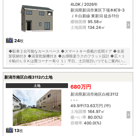
建物１０年保証（最大３５年まで延長可） ■年中無休のアフターサービ
4LDK / 2026年
スコールセンター設置 ■浴室乾燥機で天候に左右されずお洗濯が可能
新潟県新潟市東区下場本町9-3
【教育】 中野山小学校 徒歩１０分 石山中学校 徒歩１２分
ＪＲ白新線 東新潟 徒歩11分
建物面積
95.58㎡
土地面積
134.24㎡
24
枚
◆駐車２台可能なカースペース ◆スマートキー搭載の玄関ドア ◆全居
室収納付き ◆浴室乾燥機付き ◆お掃除楽ラクのフラット設計 ◆広々１
６帖のＬＤＫは畳コーナー有り １）平日、土日祝日いつでもご案内いた
します ２）越後ホームズは「住宅ローンに強い」会社です ３）未公開情
報（新規物件、値引き情報など）も提供します ４）お得なプレゼントキ
ャンペーン実施中 ■自動洗浄機能付きの外壁サイディング ■地震に強い
新潟市南区白根3112の土地
「耐震等級３」の家！ ■厳しい第三者機関検査による「住宅性能評価」
W取得！ ■「ベタ基礎」「地盤改良工事」実施！ ■安心の建物１０年保
土地
680万円
証（最大３５年まで延長可） ■年中無休のアフターサービスコールセン
新潟県新潟市南区白根3112
ター設置 ■浴室乾燥機で天候に左右されずお洗濯が可能 【教育】 中野山
- - -
小学校 徒歩１０分 石山中学校 徒歩１２分
49.9坪(13.63万円 /坪)
土地面積
164.97㎡
建ぺい率
80.0(%)
容積率
400.0(%)
13
枚