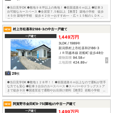
●当日見学OK ●敷地９８坪以上の角地！ ●前面道路６ｍ以上 ●駐車３
台可能なカースペース ●全居室７.５帖以上 【教育】 築地小学校 徒歩
４５分 築地中学校 徒歩４２分 ―おすすめ― ・広々１５帖のＬＤＫ ・
通常よりも大きな１.２５坪のお風呂 ・２階にはホスクリーンと収納付き
のランドリースペース有り ・水回り新品交換済み
村上市松喜和2186-3の中古一戸建て
NEW
一戸建て
1,449万円
3LDK / 1989年
新潟県村上市松喜和2186-3
ＪＲ羽越本線 岩船町 徒歩48分
建物面積
94.58㎡
土地面積
424.89㎡
29
枚
●当日見学OK ●敷地１２８坪！！ ●前面道路６ｍ以上なので運転が苦手
な方でも安心 ●駐車３台分のカースペース ●スーパーやドラッグストア
まで徒歩９分 ●国道至近で通勤やお出掛け便利 【教育】 岩船小学校 徒
歩２９分 岩船中学校 徒歩１８分 ―おすすめ― ・広々１５.５帖のＬＤ
Ｋ ・全居室６帖以上で豊富な収納付き ・１階に納戸が２か所あるので片
付けに困りません ・お庭ではBBQは趣味のスペースなど使い方いろいろ
阿賀野市金田町9-75(隣地)の中古一戸建て
NEW
♪ ・リビングにはエアコン１台新品設置済み
一戸建て
1,499万円