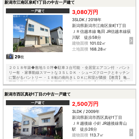
用！プリント類もすっきり整理 ・ＬＤＫにはくつろぎスペースに最適な
新潟市江南区泉町1丁目の中古一戸建て
和室が隣接 ・全居室に収納付き！通気性の良いオープンクローゼットを
採用
一戸建て
3,080万円
3SLDK / 2018年
新潟県新潟市江南区泉町1丁目
ＪＲ信越本線 亀田 JR信越本線荻
川駅 徒歩58分
建物面積
101.02㎡
土地面積
168.28㎡
29
枚
２０１８年築◆敷地５０坪◆駐車３台可能 ・全居室エアコン付 ・パント
リー有 ・家事動線スマートな３ＳＬＤＫ ・シューズクロークとキッチン
に繋がるパントリー ・１８帖の南向きＬＤＫに和室が隣接 【教育】 亀
田西小学校 徒歩１３分 亀田西中学校 徒歩７分 【おすすめ】 ・安心
安全のオール電化住宅 ・リビングの様子が見渡せる対面キッチン ・ウォ
ークスルーで主寝室と洗面室が繋がるＷＩＣ ・ホスクリーン２列付、陽
新潟市西区真砂1丁目の中古一戸建て
当り良好な洗面所 ・各階トイレ完備で生活も快適 ・陽当り通風良好な全
居室２面採光
一戸建て
2,500万円
3LDK / 2009年
新潟県新潟市西区真砂1丁目
ＪＲ越後線 小針 JR越後線青山
駅 徒歩26分
建物面積
113.7㎡