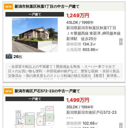
付 ・天候に影響されずお洗濯可能なサンルーム付 ・圧迫感のないタンク
新潟市秋葉区秋葉1丁目の中古一戸建て
NEW
レス温水洗浄便座
一戸建て
1,249万円
4SLDK / 1996年
新潟県新潟市秋葉区秋葉1丁目
ＪＲ磐越西線 東新津 JR羽越本線
新津駅 徒歩25分
建物面積
134.2㎡
土地面積
603.86㎡
26
枚
・全居室６帖以上の平屋建て！開放感ある角地 ・スーパー車で３分で
日々のお買い物も便利 ・外部収納や納戸など、豊富な収納 ・水回り新品
交換済み ・朝の身支度ものストレス軽減の独立洗面台 【教育】 新津第
一小学校 徒歩１５分 新津第一中学校 徒歩１８分 【おすすめ】 ・全
居室６帖以上の広々設計 ・６.５帖の独立キッチン、隣接した６帖ダイニ
ング ・ランドリースペースにも最適な陽当り良好な縁側 ・納戸や外部収
新潟市南区戸石572-23の中古一戸建て
NEW
納など豊富な収納付き
一戸建て
1,499万円
3SLDK / 1994年
新潟県新潟市南区戸石572-23
- - -
建物面積
102.68㎡