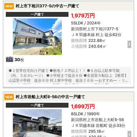
村上市下相川377-5の中古一戸建て
NEW
一戸建て
1,979万円
5SLDK / 2024年
新潟県村上市下相川377-5
ＪＲ羽越本線 村上 徒歩62分
建物面積
222.88㎡
土地面積
240.64㎡
30
枚
●２世帯住宅向け戸建て ●敷地７２坪以上！！ ●６台以上駐車可能
（内、３台ガレージ） ●小学校まで徒歩６分 ●全居室６帖以上 【教育】
山辺里小学校 徒歩６分 村上東中学校 徒歩２６分 ―おすすめ― ・リ
ビングに隣接した２ｗａｙ和室 ・安心安全のオール電化住宅 ・サンルー
ム付きなので雨の日のお洗濯も安心 ・エアコン２台設置済み ・車庫内に
も物置があるので季節物の収納にも便利
村上市岩船上大町6-56の中古一戸建て
NEW
一戸建て
1,699万円
8SLDK / 1990年
新潟県村上市岩船上大町6-56
ＪＲ羽越本線 岩船町 徒歩33分
建物面積
295.18㎡
土地面積
430.65㎡