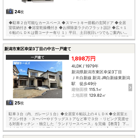
24
枚
◆駐車２台可能なカースペース ◆スマートキー搭載の玄関ドア ◆全居
室収納付き ◆浴室乾燥機付き ◆お掃除楽ラクのフラット設計 ◆広々１
６帖のＬＤＫは畳コーナー有り １）平日、土日祝日いつでもご案内いた
します ２）越後ホームズは「住宅ローンに強い」会社です ３）未公開情
報（新規物件、値引き情報など）も提供します ４）お得なプレゼントキ
ャンペーン実施中 ■自動洗浄機能付きの外壁サイディング ■地震に強い
新潟市東区幸栄3丁目の中古一戸建て
「耐震等級３」の家！ ■厳しい第三者機関検査による「住宅性能評価」
W取得！ ■「ベタ基礎」「地盤改良工事」実施！ ■安心の建物１０年保
一戸建て
1,898万円
証（最大３５年まで延長可） ■年中無休のアフターサービスコールセン
4LDK / 1979年
ター設置 ■浴室乾燥機で天候に左右されずお洗濯が可能 【教育】 中野山
新潟県新潟市東区幸栄3丁目
小学校 徒歩１０分 石山中学校 徒歩１２分
ＪＲ白新線 新潟 JR白新線東新潟
駅 徒歩49分
建物面積
115.1㎡
土地面積
129.82㎡
25
枚
駐車３台（内、ガレージ１台）◆全居室６帖以上の４ＬＤＫ◆全居室エ
アコン付き ・スーパーやドラッグストアなど車で３分 ・リビング見渡せ
る対面キッチン ・独立した「ランドリースペース」を完備 【教育】 下
山小学校 徒歩１７分 下山中学校 徒歩２０分 【おすすめ】 ・陽当り
通風良好な全居室２面採光 ・マグネット対応壁（マジックウォール）採