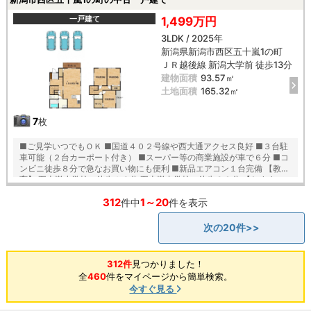
亀貝インターもアクセス良好で通勤やお出掛けにも便利 〇安心安全のＩ
Ｈクッキングヒーター♪ 〇２階には物干スペース完備でお洗濯物も安心
一戸建て
1,499万円
〇地盤堅固（ボーリングデータ有） 〇更に安心の地盤改良済
3LDK / 2025年
新潟県新潟市西区五十嵐1の町
ＪＲ越後線 新潟大学前 徒歩13分
建物面積
93.57㎡
土地面積
165.32㎡
7
枚
■ご見学いつでもＯＫ ■国道４０２号線や西大通アクセス良好 ■３台駐
車可能（２台カーポート付き） ■スーパー等の商業施設が車で６分 ■コ
ンビニ徒歩８分で急なお買い物にも便利 ■新品エアコン１台完備 【教
育】 五十嵐小学校 徒歩１６分 五十嵐中学校 徒歩３０分 【おすす
め】 ・１７帖のＬＤＫに全居室６帖以上の広々設計 ・お洗濯を干したり
312
1～20
外部収納も可能なサンルーム ・Ｌ字型のおしゃれな対面キッチン ・二階
件中
件を表示
にもトイレがあるので忙しい朝も安心 ・１日の疲れが癒される１坪以上
のシステムバス ・使い方いろいろなお庭付き♪
次の20件>>
312件
見つかりました！
全
460
件をマイページから簡単検索。
今すぐ見る