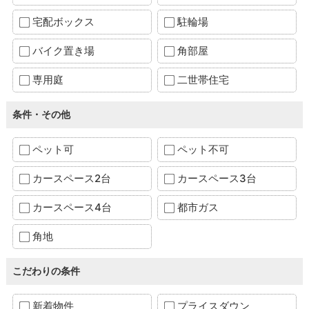
宅配ボックス
駐輪場
バイク置き場
角部屋
専用庭
二世帯住宅
条件・その他
ペット可
ペット不可
カースペース2台
カースペース3台
カースペース4台
都市ガス
角地
こだわりの条件
新着物件
プライスダウン