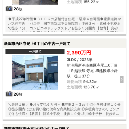
土地面積
155.22㎡
28
枚
◆平成27年増築◆３ＬＤＫの店舗付き住宅 ・駐車４台可能◆産業道路や
バス停至近 ・バス停「国立西新潟中央病院前」徒歩３分 ・真砂小学校ま
で徒歩７分 ・コンビニやドラッグストアも徒歩５分圏内 【教育】 真砂
小学校 徒歩７分 五十嵐中学校 徒歩３０分 【おすすめ】 ・１階店舗
スペース（カフェ） ・明るく開放感ある２階ＬＤＫ、キッチンから ・グ
ルニエ（屋根裏収納）付でお片付けも安心 ・スーパー車で４分で日々の
新潟市西区寺尾上6丁目の中古一戸建て
お買い物も便利♪
一戸建て
2,390万円
3LDK / 2023年
新潟県新潟市西区寺尾上6丁目
ＪＲ越後線 寺尾 JR越後線小針
駅 徒歩37分
建物面積
94.32㎡
土地面積
123.70㎡
28
枚
＼最終１棟／ ●月々支払６万円～ ●駐車２～３台可 ◎小学校徒歩１０分
◎徒歩圏内にはお買い物に便利な商業施設充実 ◎床暖房付きのリビング
で冬も快適♪ 【教育】 新通小学校 徒歩１０分 坂井輪中学校 徒歩５分
【おすすめ】 〇バス停徒歩５分でアクセス良好 〇リビングに床暖房で冬
も安心 〇大容量のパントリー有 ○徒歩５分圏内に図書館や児童館、区役
所など施設が充実 〇管理やお手入れのしやすいコンパクトな３ＬＤＫ 〇
新潟市西区五十嵐1の町の中古一戸建て