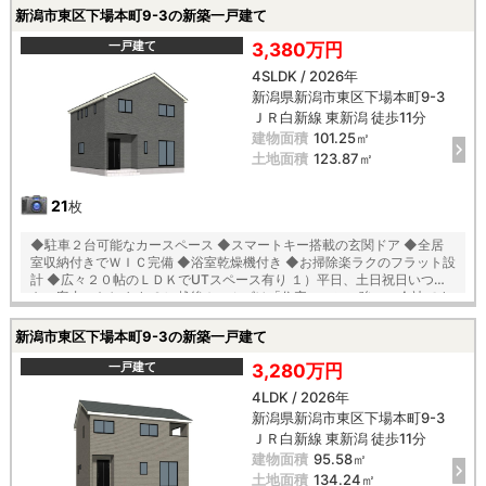
トキャンペーン実施中 ■自動洗浄機能付きの外壁サイディング ■地震に
新潟市東区下場本町9-3の新築一戸建て
強い「耐震等級３」の家！ ■厳しい第三者機関検査による「住宅性能評
価」W取得！ ■「ベタ基礎」「地盤改良工事」実施！ ■安心の建物１０
一戸建て
3,380万円
年保証（最大３５年まで延長可） ■年中無休のアフターサービスコール
4SLDK / 2026年
センター設置 ■浴室乾燥機で天候に左右されずお洗濯が可能 【教育】 外
新潟県新潟市東区下場本町9-3
ヶ輪小学校 徒歩８分 本丸中学校 徒歩１１分
ＪＲ白新線 東新潟 徒歩11分
建物面積
101.25㎡
土地面積
123.87㎡
21
枚
◆駐車２台可能なカースペース ◆スマートキー搭載の玄関ドア ◆全居
室収納付きでＷＩＣ完備 ◆浴室乾燥機付き ◆お掃除楽ラクのフラット設
計 ◆広々２０帖のＬＤＫでUTスペース有り １）平日、土日祝日いつで
もご案内いたします ２）越後ホームズは「住宅ローンに強い」会社です
３）未公開情報（新規物件、値引き情報など）も提供します ４）お得な
プレゼントキャンペーン実施中 ■自動洗浄機能付きの外壁サイディング
新潟市東区下場本町9-3の新築一戸建て
■地震に強い「耐震等級３」の家！ ■厳しい第三者機関検査による「住
宅性能評価」W取得！ ■「ベタ基礎」「地盤改良工事」実施！ ■安心の
一戸建て
3,280万円
建物１０年保証（最大３５年まで延長可） ■年中無休のアフターサービ
4LDK / 2026年
スコールセンター設置 ■浴室乾燥機で天候に左右されずお洗濯が可能
新潟県新潟市東区下場本町9-3
【教育】 中野山小学校 徒歩１０分 石山中学校 徒歩１２分
ＪＲ白新線 東新潟 徒歩11分
建物面積
95.58㎡
土地面積
134.24㎡