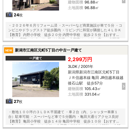
建物面積
96.88㎡
土地面積
96.88㎡
24
枚
・２０２６年６月リフォーム済 ・スーパーなど商業施設が車で５分 ・コ
ンビニやドラッグストア徒歩圏内 ・リビングに和室が隣接した４ＬＤＫ
【教育】 内野小学校 徒歩２０分 内野中学校 徒歩２５分 【おすす
め】 ・廊下とリビングと繋がる和室 ・主寝室は１０帖で広々 ・空調機
能付の浴室乾燥機 ・全居室収納付きでお片付けも安心
新潟市江南区元町5丁目の中古一戸建て
NEW
一戸建て
2,299万円
3LDK / 2001年
新潟県新潟市江南区元町5丁目
ＪＲ信越本線 亀田 JR信越本線越
後石山駅 徒歩57分
建物面積
105.43㎡
土地面積
331.04㎡
27
枚
・敷地１００坪の３ＬＤＫ平屋建て ・車２台（内、シャッター車庫１
台）駐車可能 ・スーパーなど車で５分圏内 ・亀田大通りアクセス良好
【教育】 亀田小学校 徒歩１４分 亀田中学校 徒歩１０分 【おすす
め】 ・ＬＤＫ広々２０.５帖 ・全居室８帖以上のゆとりある設計 ・会話
が弾む、対面キッチン ・キッチン、リビングと繋がる和室