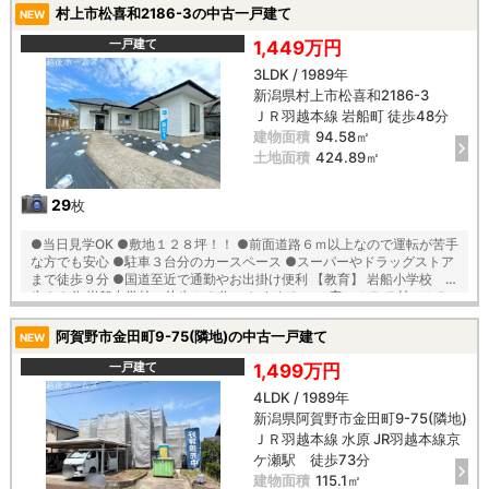
村上市松喜和2186-3の中古一戸建て
NEW
一戸建て
1,449万円
3LDK / 1989年
新潟県村上市松喜和2186-3
ＪＲ羽越本線 岩船町 徒歩48分
建物面積
94.58㎡
土地面積
424.89㎡
29
枚
●当日見学OK ●敷地１２８坪！！ ●前面道路６ｍ以上なので運転が苦手
な方でも安心 ●駐車３台分のカースペース ●スーパーやドラッグストア
まで徒歩９分 ●国道至近で通勤やお出掛け便利 【教育】 岩船小学校 徒
歩２９分 岩船中学校 徒歩１８分 ―おすすめ― ・広々１５.５帖のＬＤ
Ｋ ・全居室６帖以上で豊富な収納付き ・１階に納戸が２か所あるので片
付けに困りません ・お庭ではBBQは趣味のスペースなど使い方いろいろ
阿賀野市金田町9-75(隣地)の中古一戸建て
NEW
♪ ・リビングにはエアコン１台新品設置済み
一戸建て
1,499万円
4LDK / 1989年
新潟県阿賀野市金田町9-75(隣地)
ＪＲ羽越本線 水原 JR羽越本線京
ケ瀬駅 徒歩73分
建物面積
115.1㎡