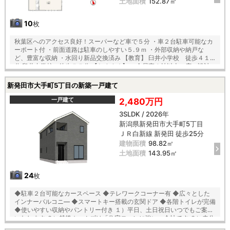
土地面積
152.87㎡
10
枚
秋葉区へのアクセス良好！スーパーなど車で５分 ・車２台駐車可能なカ
ーポート付 ・前面道路は駐車のしやすい５.９ｍ ・外部収納や納戸な
ど、豊富な収納 ・水回り新品交換済み 【教育】 臼井小学校 徒歩４１
分 臼井中学校 徒歩５５分 【おすすめ】 ・全居室６帖以上の広々設計
・開放感ある吹き抜け玄関 ・リビングと廊下に繋がる１階和室 ・お料理
捗る３ツ口コンロのキッチン
新発田市大手町5丁目の新築一戸建て
一戸建て
2,480万円
3SLDK / 2026年
新潟県新発田市大手町5丁目
ＪＲ白新線 新発田 徒歩25分
建物面積
98.82㎡
土地面積
143.95㎡
24
枚
◆駐車２台可能なカースペース ◆テレワークコーナー有 ◆広々とした
インナーパルコニ― ◆スマートキー搭載の玄関ドア ◆各階トイレが完備
◆使いやすい収納やパントリー付き １）平日、土日祝日いつでもご案内
いたします ２）越後ホームズは「住宅ローンに強い」会社です ３）未公
開情報（新規物件、値引き情報など）も提供します ４）お得なプレゼン