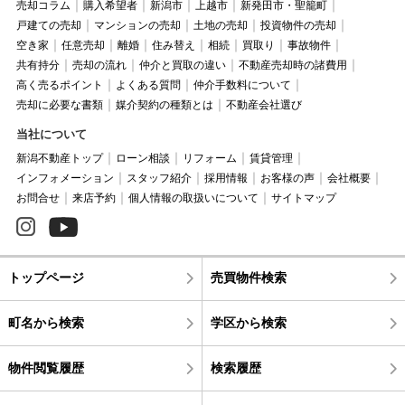
売却コラム
購入希望者
新潟市
上越市
新発田市・聖籠町
戸建ての売却
マンションの売却
土地の売却
投資物件の売却
空き家
任意売却
離婚
住み替え
相続
買取り
事故物件
共有持分
売却の流れ
仲介と買取の違い
不動産売却時の諸費用
高く売るポイント
よくある質問
仲介手数料について
売却に必要な書類
媒介契約の種類とは
不動産会社選び
当社について
新潟不動産トップ
ローン相談
リフォーム
賃貸管理
インフォメーション
スタッフ紹介
採用情報
お客様の声
会社概要
お問合せ
来店予約
個人情報の取扱いについて
サイトマップ
トップページ
売買物件検索
町名から検索
学区から検索
物件閲覧履歴
検索履歴