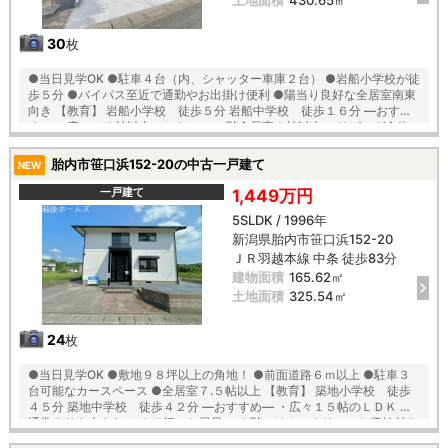
30
枚
●当日見学OK ●駐車４台（内、シャッター車庫２台） ●岩船小学校が徒
歩５分 ●バイパス至近で通勤やお出掛け便利 ●陽当り良好な全居室南東
向き 【教育】 岩船小学校 徒歩５分 岩船中学校 徒歩１６分 ―おすす
め― ・広々１８帖以上のＬＤＫ ・１階全居室８帖以上 ・リビング全体
が見れる新品の対面キッチン ・使いやすい全居室収納付き ・各階トイレ
と納戸付き ・倉庫完備なので季節物の収納にも便利
胎内市笹口浜152-20の中古一戸建て
NEW
一戸建て
1,449万円
5SLDK / 1996年
新潟県胎内市笹口浜152-20
ＪＲ羽越本線 中条 徒歩83分
建物面積
165.62㎡
土地面積
325.54㎡
24
枚
●当日見学OK ●敷地９８坪以上の角地！ ●前面道路６ｍ以上 ●駐車３
台可能なカースペース ●全居室７.５帖以上 【教育】 築地小学校 徒歩
４５分 築地中学校 徒歩４２分 ―おすすめ― ・広々１５帖のＬＤＫ ・
通常よりも大きな１.２５坪のお風呂 ・２階にはホスクリーンと収納付き
のランドリースペース有り ・水回り新品交換済み