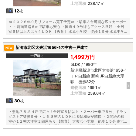
土地面積
238.17㎡
12
枚
≪２０２６年９月リフォーム完了予定≫ ・駐車３台可能な広々カーポー
ト ・前面道路６ｍで駐車も安心 ・国道４９号線もアクセス良好 ・全居
室６帖以上の広々４ＬＤＫ 【教育】 水原小学校 徒歩１５分 水原中学
校 徒歩９分 【おすすめ】 ・南向きの明るいＬＤＫ ・１２帖の主寝室
には大容量のＷＩＣ付 ・全居室２面採光で陽当り、通風良好 ・水回り集
中設計で家事ラク
新潟市北区太夫浜1656-1の中古一戸建て
NEW
一戸建て
1,499万円
5LDK / 1990年
新潟県新潟市北区太夫浜1656-1
ＪＲ白新線 新崎 JR白新線大形
駅 徒歩82分
建物面積
169.1㎡
土地面積
259.64㎡
30
枚
・敷地７８.５４坪で広々！全居室８帖以上 ・スーパー車で５分、ドラッ
グストア徒歩５分 ・１６.８帖のＬＤＫに８帖和室が隣接 ・２間続の和
室や１２帖の洋室２部屋あり 【教育】 太夫浜小学校 徒歩１５分 南浜
中学校 約４.５ｋｍ 松浜中学校 徒歩２３分 （学区外就学認可校）
【おすすめ】 ・安心安全のオール電化住宅 ・お掃除楽ラクのＩＨクッキ
ングヒーター ・作業スペース広々のＬ字キッチン ・２階にミニキッチン