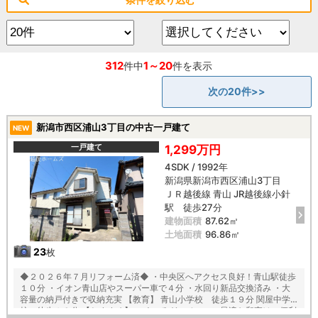
312
1～20
件中
件を表示
次の20件>>
新潟市西区浦山3丁目の中古一戸建て
NEW
一戸建て
1,299万円
4SDK / 1992年
新潟県新潟市西区浦山3丁目
ＪＲ越後線 青山 JR越後線小針
駅 徒歩27分
建物面積
87.62㎡
土地面積
96.86㎡
23
枚
◆２０２６年７月リフォーム済◆ ・中央区へアクセス良好！青山駅徒歩
１０分 ・イオン青山店やスーパー車で４分 ・水回り新品交換済み ・大
容量の納戸付きで収納充実 【教育】 青山小学校 徒歩１９分 関屋中学
校 徒歩１９分 【おすすめ】 ・くつろぎスペースに最適な和室は、便利