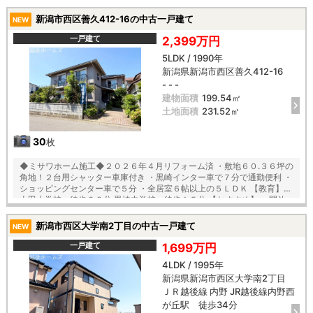
な稼働間仕切り付き ・水回り集中設計で家事ラク♪ ・２階の主寝室は１
０.７じょうの広々設計 ・作業はかどる３ツ口コンロのシステムキッチン
新潟市西区善久412-16の中古一戸建て
NEW
・窓付の納戸はランドリ―スペースにも最適
一戸建て
2,399万円
5LDK / 1990年
新潟県新潟市西区善久412-16
- - -
建物面積
199.54㎡
土地面積
231.52㎡
30
枚
◆ミサワホーム施工◆２０２６年４月リフォーム済 ・敷地６０.３６坪の
角地！２台用シャッター車庫付き ・黒崎インター車で７分で通勤便利 ・
ショッピングセンター車で５分 ・全居室６帖以上の５ＬＤＫ 【教育】
山田小学校 徒歩２３分 黒埼中学校 徒歩１５分 【おすすめ】 ・開放
感があり明るい吹き抜け玄関 ・３面採光で陽当り良好な２１帖のＬＤＫ
・急な来客も安心の玄関となりの和室 ・大容量の小屋根裏収納やＷＩＣ
新潟市西区大学南2丁目の中古一戸建て
NEW
など、収納豊富 ・２階には便利なセカンド洗面台
一戸建て
1,699万円
4LDK / 1995年
新潟県新潟市西区大学南2丁目
ＪＲ越後線 内野 JR越後線内野西
が丘駅 徒歩34分