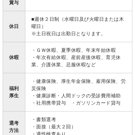
賞与
■週休２日制（水曜日及び火曜日または木
休日
曜日）
※土日祝日は出勤日となります。
・ＧＷ休暇、夏季休暇、年末年始休暇
休暇
・年次有給休暇、産前産後休暇、育児休
業、介護休業、忌服休暇など
・健康保険、厚生年金保険、雇用保険、労
福利
災保険
厚生
・健康診断・人間ドックの受診費用補助
・社用携帯貸与 ・ガソリンカード貸与
・書類選考
選考
・面接（最大２回）
方法
・適性検査あり