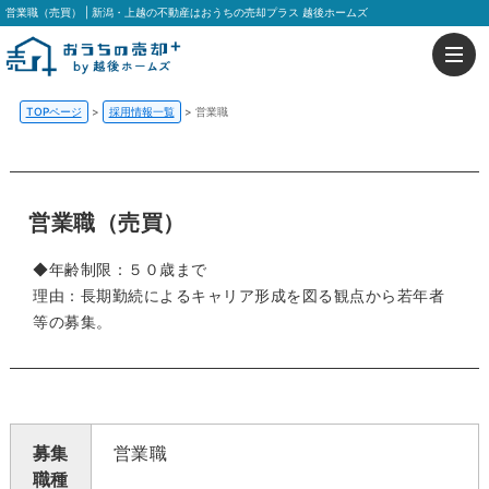
営業職（売買） | 新潟・上越の不動産はおうちの売却プラス 越後ホームズ
TOPページ
>
採用情報一覧
>
営業職
営業職（売買）
◆年齢制限：５０歳まで
理由：長期勤続によるキャリア形成を図る観点から若年者
等の募集。
募集
営業職
職種