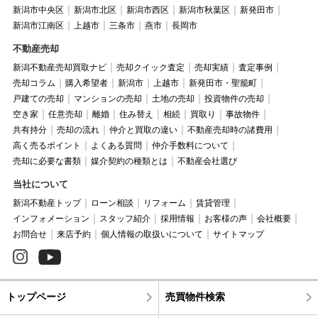
新潟市中央区
新潟市北区
新潟市西区
新潟市秋葉区
新発田市
新潟市江南区
上越市
三条市
燕市
長岡市
不動産売却
新潟不動産売却買取ナビ
売却クイック査定
売却実績
査定事例
売却コラム
購入希望者
新潟市
上越市
新発田市・聖籠町
戸建ての売却
マンションの売却
土地の売却
投資物件の売却
空き家
任意売却
離婚
住み替え
相続
買取り
事故物件
共有持分
売却の流れ
仲介と買取の違い
不動産売却時の諸費用
高く売るポイント
よくある質問
仲介手数料について
売却に必要な書類
媒介契約の種類とは
不動産会社選び
当社について
新潟不動産トップ
ローン相談
リフォーム
賃貸管理
インフォメーション
スタッフ紹介
採用情報
お客様の声
会社概要
お問合せ
来店予約
個人情報の取扱いについて
サイトマップ
トップページ
売買物件検索