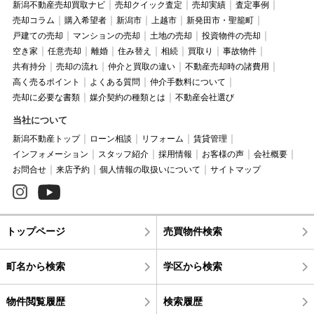
新潟不動産売却買取ナビ
売却クイック査定
売却実績
査定事例
売却コラム
購入希望者
新潟市
上越市
新発田市・聖籠町
戸建ての売却
マンションの売却
土地の売却
投資物件の売却
空き家
任意売却
離婚
住み替え
相続
買取り
事故物件
共有持分
売却の流れ
仲介と買取の違い
不動産売却時の諸費用
高く売るポイント
よくある質問
仲介手数料について
売却に必要な書類
媒介契約の種類とは
不動産会社選び
当社について
新潟不動産トップ
ローン相談
リフォーム
賃貸管理
インフォメーション
スタッフ紹介
採用情報
お客様の声
会社概要
お問合せ
来店予約
個人情報の取扱いについて
サイトマップ
トップページ
売買物件検索
町名から検索
学区から検索
物件閲覧履歴
検索履歴