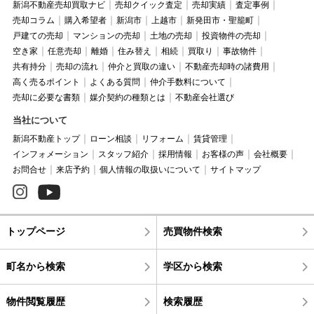
新潟不動産売却買取ナビ
売却クイック査定
売却実績
査定事例
売却コラム
購入希望者
新潟市
上越市
新発田市・聖籠町
戸建ての売却
マンションの売却
土地の売却
投資物件の売却
空き家
任意売却
離婚
住み替え
相続
買取り
事故物件
共有持分
売却の流れ
仲介と買取の違い
不動産売却時の諸費用
高く売るポイント
よくある質問
仲介手数料について
売却に必要な書類
媒介契約の種類とは
不動産会社選び
当社について
新潟不動産トップ
ローン相談
リフォーム
賃貸管理
インフォメーション
スタッフ紹介
採用情報
お客様の声
会社概要
お問合せ
来店予約
個人情報の取扱いについて
サイトマップ
トップページ
売買物件検索
町名から検索
学区から検索
物件閲覧履歴
検索履歴