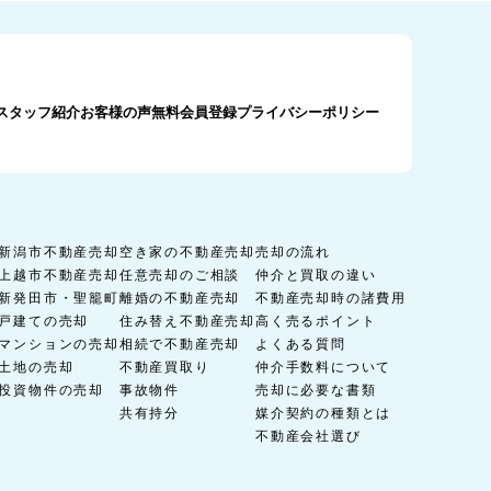
スタッフ紹介
お客様の声
無料会員登録
プライバシーポリシー
新潟市不動産売却
空き家の不動産売却
売却の流れ
上越市不動産売却
任意売却のご相談
仲介と買取の違い
新発田市・聖籠町
離婚の不動産売却
不動産売却時の諸費用
戸建ての売却
住み替え不動産売却
高く売るポイント
マンションの売却
相続で不動産売却
よくある質問
土地の売却
不動産買取り
仲介手数料について
投資物件の売却
事故物件
売却に必要な書類
共有持分
媒介契約の種類とは
不動産会社選び