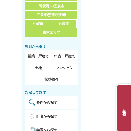
阿賀野市/五泉市
三条市/燕市/見附市
柏崎市
妙高市
東京エリア
種別から探す
新築一戸建て
中古一戸建て
土地
マンション
収益物件
指定して探す
条件から探す
無料会員登録
町名から探す
学区から探す