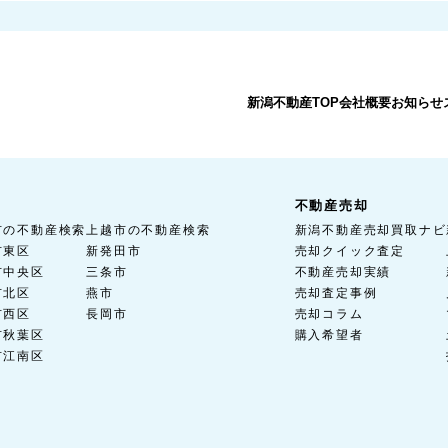
新潟不動産TOP
会社概要
お知らせ
不動産売却
市の不動産検索
上越市の不動産検索
新潟不動産売却買取ナビ
市東区
新発田市
売却クイック査定
市中央区
三条市
不動産売却実績
市北区
燕市
売却査定事例
市西区
長岡市
売却コラム
市秋葉区
購入希望者
市江南区