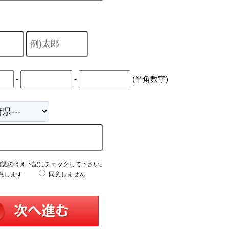
-
-
(半角数字)
確認のうえ下記にチェックして下さい。
意します
同意しません