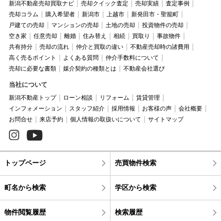
新潟不動産売却買取ナビ
売却クイック査定
売却実績
査定事例
売却コラム
購入希望者
新潟市
上越市
新発田市・聖籠町
戸建ての売却
マンションの売却
土地の売却
投資物件の売却
空き家
任意売却
離婚
住み替え
相続
買取り
事故物件
共有持分
売却の流れ
仲介と買取の違い
不動産売却時の諸費用
高く売るポイント
よくある質問
仲介手数料について
売却に必要な書類
媒介契約の種類とは
不動産会社選び
当社について
新潟不動産トップ
ローン相談
リフォーム
賃貸管理
インフォメーション
スタッフ紹介
採用情報
お客様の声
会社概要
お問合せ
来店予約
個人情報の取扱いについて
サイトマップ
トップページ
売買物件検索
町名から検索
学区から検索
物件閲覧履歴
検索履歴