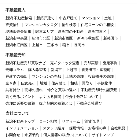
不動産購入
新潟 不動産検索
新築戸建て
中古戸建て
マンション
土地
投資物件
マンションカタログ
物件検索
住宅ローンのご相談
現地販売会情報
関東エリア
新潟市の不動産
新潟市東区
新潟市中央区
新潟市北区
新潟市西区
新潟市秋葉区
新発田市
新潟市江南区
上越市
三条市
燕市
長岡市
不動産売却
新潟不動産売却買取ナビ
売却クイック査定
売却実績
査定事例
売却コラム
購入希望者
新潟市
上越市
新発田市・聖籠町
戸建ての売却
マンションの売却
土地の売却
投資物件の売却
空き家
任意売却
離婚
住み替え
相続
買取り
事故物件
共有持分
売却の流れ
仲介と買取の違い
不動産売却時の諸費用
高く売るポイント
よくある質問
仲介手数料について
売却に必要な書類
媒介契約の種類とは
不動産会社選び
当社について
新潟不動産トップ
ローン相談
リフォーム
賃貸管理
インフォメーション
スタッフ紹介
採用情報
お客様の声
会社概要
お問合せ
来店予約
個人情報の取扱いについて
サイトマップ