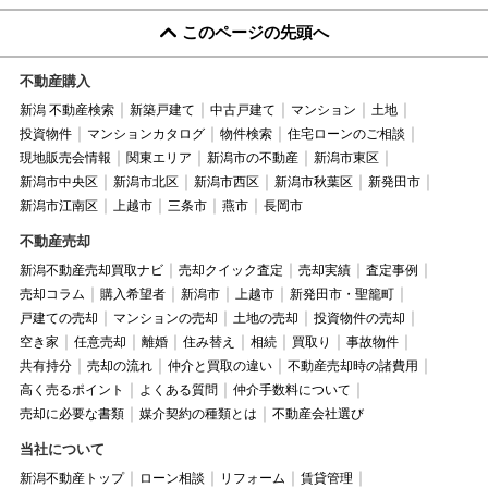
このページの先頭へ
不動産購入
新潟 不動産検索
新築戸建て
中古戸建て
マンション
土地
投資物件
マンションカタログ
物件検索
住宅ローンのご相談
現地販売会情報
関東エリア
新潟市の不動産
新潟市東区
新潟市中央区
新潟市北区
新潟市西区
新潟市秋葉区
新発田市
新潟市江南区
上越市
三条市
燕市
長岡市
不動産売却
新潟不動産売却買取ナビ
売却クイック査定
売却実績
査定事例
売却コラム
購入希望者
新潟市
上越市
新発田市・聖籠町
戸建ての売却
マンションの売却
土地の売却
投資物件の売却
空き家
任意売却
離婚
住み替え
相続
買取り
事故物件
共有持分
売却の流れ
仲介と買取の違い
不動産売却時の諸費用
高く売るポイント
よくある質問
仲介手数料について
売却に必要な書類
媒介契約の種類とは
不動産会社選び
当社について
新潟不動産トップ
ローン相談
リフォーム
賃貸管理