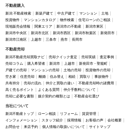
不動産購入
新潟 不動産検索
新築戸建て
中古戸建て
マンション
土地
投資物件
マンションカタログ
物件検索
住宅ローンのご相談
現地販売会情報
関東エリア
新潟市の不動産
新潟市東区
新潟市中央区
新潟市北区
新潟市西区
新潟市秋葉区
新発田市
新潟市江南区
上越市
三条市
燕市
長岡市
不動産売却
新潟不動産売却買取ナビ
売却クイック査定
売却実績
査定事例
売却コラム
購入希望者
新潟市
上越市
新発田市・聖籠町
戸建ての売却
マンションの売却
土地の売却
投資物件の売却
空き家
任意売却
離婚
住み替え
相続
買取り
事故物件
共有持分
売却の流れ
仲介と買取の違い
不動産売却時の諸費用
高く売るポイント
よくある質問
仲介手数料について
売却に必要な書類
媒介契約の種類とは
不動産会社選び
当社について
新潟不動産トップ
ローン相談
リフォーム
賃貸管理
インフォメーション
スタッフ紹介
採用情報
お客様の声
会社概要
お問合せ
来店予約
個人情報の取扱いについて
サイトマップ