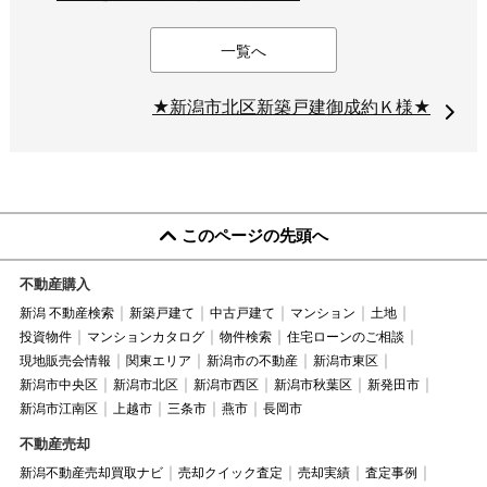
一覧へ
★新潟市北区新築戸建御成約Ｋ様★
このページの先頭へ
不動産購入
新潟 不動産検索
新築戸建て
中古戸建て
マンション
土地
投資物件
マンションカタログ
物件検索
住宅ローンのご相談
現地販売会情報
関東エリア
新潟市の不動産
新潟市東区
新潟市中央区
新潟市北区
新潟市西区
新潟市秋葉区
新発田市
新潟市江南区
上越市
三条市
燕市
長岡市
不動産売却
新潟不動産売却買取ナビ
売却クイック査定
売却実績
査定事例