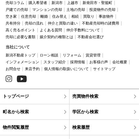
売却コラム
購入希望者
新潟市
上越市
新発田市・聖籠町
戸建ての売却
マンションの売却
土地の売却
投資物件の売却
空き家
任意売却
離婚
住み替え
相続
買取り
事故物件
共有持分
売却の流れ
仲介と買取の違い
不動産売却時の諸費用
高く売るポイント
よくある質問
仲介手数料について
売却に必要な書類
媒介契約の種類とは
不動産会社選び
当社について
新潟不動産トップ
ローン相談
リフォーム
賃貸管理
インフォメーション
スタッフ紹介
採用情報
お客様の声
会社概要
お問合せ
来店予約
個人情報の取扱いについて
サイトマップ
トップページ
売買物件検索
町名から検索
学区から検索
物件閲覧履歴
検索履歴