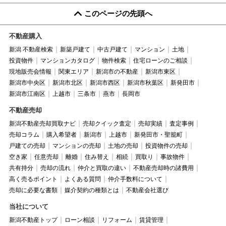
このページの先頭へ
不動産購入
新潟 不動産検索
新築戸建て
中古戸建て
マンション
土地
投資物件
マンションカタログ
物件検索
住宅ローンのご相談
現地販売会情報
関東エリア
新潟市の不動産
新潟市東区
新潟市中央区
新潟市北区
新潟市西区
新潟市秋葉区
新発田市
新潟市江南区
上越市
三条市
燕市
長岡市
不動産売却
新潟不動産売却買取ナビ
売却クイック査定
売却実績
査定事例
売却コラム
購入希望者
新潟市
上越市
新発田市・聖籠町
戸建ての売却
マンションの売却
土地の売却
投資物件の売却
空き家
任意売却
離婚
住み替え
相続
買取り
事故物件
共有持分
売却の流れ
仲介と買取の違い
不動産売却時の諸費用
高く売るポイント
よくある質問
仲介手数料について
売却に必要な書類
媒介契約の種類とは
不動産会社選び
当社について
新潟不動産トップ
ローン相談
リフォーム
賃貸管理