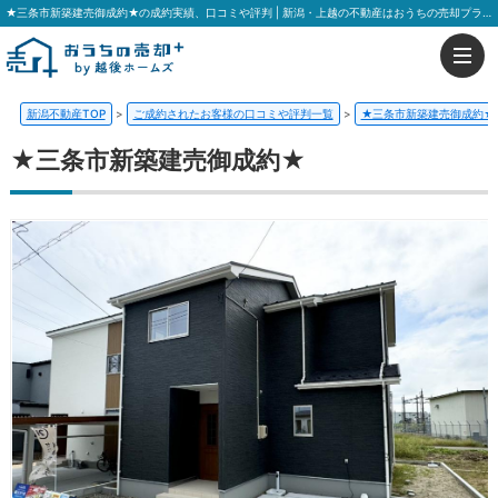
★三条市新築建売御成約★の成約実績、口コミや評判 | 新潟・上越の不動産はおうちの売却プラス 越後ホームズ
新潟不動産TOP
>
ご成約されたお客様の口コミや評判一覧
>
★三条市新築建売御成約★
★三条市新築建売御成約★