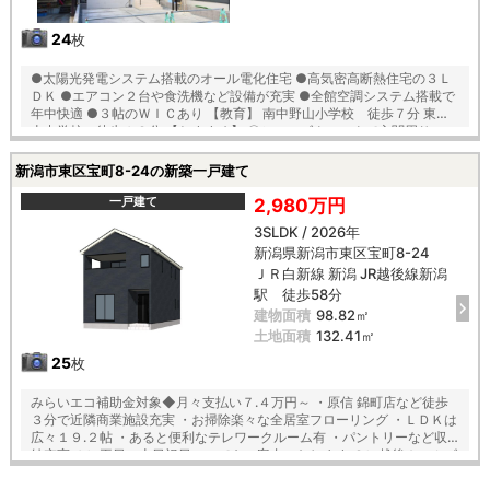
24
枚
●太陽光発電システム搭載のオール電化住宅 ●高気密高断熱住宅の３Ｌ
ＤＫ ●エアコン２台や食洗機など設備が充実 ●全館空調システム搭載で
年中快適 ●３帖のＷＩＣあり 【教育】 南中野山小学校 徒歩７分 東石
山中学校 徒歩１２分 【おすすめ】 〇シューズクロークで玄関周りスッ
キリ 〇くつろぎスペースに最適な置き畳スペース有 〇洗面室はホスクリ
ーン完備でお洗濯も安心 〇不在時でも荷物の受け取り可能な宅配ボック
新潟市東区宝町8-24の新築一戸建て
ス付
一戸建て
2,980万円
3SLDK / 2026年
新潟県新潟市東区宝町8-24
ＪＲ白新線 新潟 JR越後線新潟
駅 徒歩58分
建物面積
98.82㎡
土地面積
132.41㎡
25
枚
みらいエコ補助金対象◆月々支払い７.４万円～ ・原信 錦町店など徒歩
３分で近隣商業施設充実 ・お掃除楽々な全居室フローリング ・ＬＤＫは
広々１９.２帖 ・あると便利なテレワークルーム有 ・パントリーなど収
納充実 １）平日、土日祝日いつでもご案内いたします ２）越後ホームズ
は「住宅ローンに強い」会社です ３）未公開情報（新規物件、値引き情
報など）も提供します ４）お得なプレゼントキャンペーン実施中 ■自動