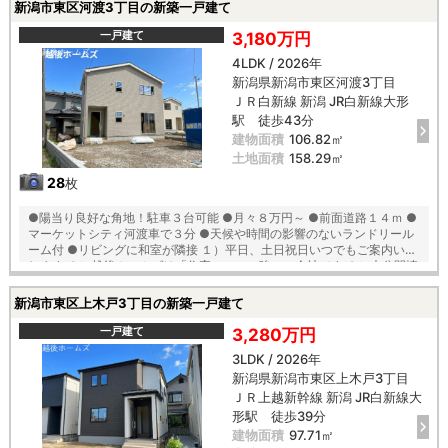
ャンペーン実施中 ■自動洗浄機能付きの外壁サイディング ■地震に強い
新潟市東区河渡3丁目の新築一戸建て
「耐震等級３」の家！ ■厳しい第三者機関検査による「住宅性能評価」
W取得 ■「ベタ基礎」「地盤改良工事」実施 ■安心の建物１０年保証
一戸建て
3,180万円
（最大３５年まで延長可） ■年中無休のアフターサービスコールセンタ
4LDK / 2026年
ー設置 ■浴室乾燥機で天候に左右されずお洗濯が可能 【教育】 東山の下
新潟県新潟市東区河渡3丁目
小学校 徒歩１７分 藤見中学校 徒歩１４分
ＪＲ白新線 新潟 JR白新線大形
駅 徒歩43分
建物面積
106.82㎡
土地面積
158.29㎡
28
枚
●陽当り良好な角地！駐車３台可能 ●月々８万円～ ●前面道路１４ｍ ●
マーケットシティ河渡車で３分 ●天候や時間の影響のないランドリール
ーム付 ●リビングに和室が隣接 １）平日、土日祝日いつでもご案内いた
します ２）越後ホームズは「住宅ローンに強い」会社です ３）未公開情
報（新規物件、値引き情報など）も提供します ４）お得なプレゼントキ
ャンペーン実施中 ■自動洗浄機能付きの外壁サイディング ■地震に強い
新潟市東区上木戸3丁目の新築一戸建て
「耐震等級３」の家！ ■厳しい第三者機関検査による「住宅性能評価」
W取得 ■「ベタ基礎」「地盤改良工事」実施 ■安心の建物１０年保証
一戸建て
3,280万円
（最大３５年まで延長可） ■年中無休のアフターサービスコールセンタ
3LDK / 2026年
ー設置 ■浴室乾燥機で天候に左右されずお洗濯が可能 【教育】 東山の下
新潟県新潟市東区上木戸3丁目
小学校 徒歩１７分 藤見中学校 徒歩１４分
ＪＲ上越新幹線 新潟 JR白新線大
形駅 徒歩39分
建物面積
97.71㎡