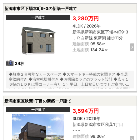
３）未公開情報（新規物件、値引き情報など）も提供します ４）お得な
プレゼントキャンペーン実施中 ■自動洗浄機能付きの外壁サイディング
新潟市東区下場本町9-3の新築一戸建て
■地震に強い「耐震等級３」の家！ ■厳しい第三者機関検査による「住
宅性能評価」W取得！ ■「ベタ基礎」「地盤改良工事」実施！ ■安心の
一戸建て
3,280万円
建物１０年保証（最大３５年まで延長可） ■年中無休のアフターサービ
4LDK / 2026年
スコールセンター設置 ■浴室乾燥機で天候に左右されずお洗濯が可能
新潟県新潟市東区下場本町9-3
【教育】 中野山小学校 徒歩１０分 石山中学校 徒歩１２分
ＪＲ白新線 東新潟 徒歩11分
建物面積
95.58㎡
土地面積
134.24㎡
24
枚
◆駐車２台可能なカースペース ◆スマートキー搭載の玄関ドア ◆全居
室収納付き ◆浴室乾燥機付き ◆お掃除楽ラクのフラット設計 ◆広々１
６帖のＬＤＫは畳コーナー有り １）平日、土日祝日いつでもご案内いた
します ２）越後ホームズは「住宅ローンに強い」会社です ３）未公開情
報（新規物件、値引き情報など）も提供します ４）お得なプレゼントキ
ャンペーン実施中 ■自動洗浄機能付きの外壁サイディング ■地震に強い
新潟市東区秋葉1丁目の新築一戸建て
「耐震等級３」の家！ ■厳しい第三者機関検査による「住宅性能評価」
W取得！ ■「ベタ基礎」「地盤改良工事」実施！ ■安心の建物１０年保
一戸建て
3,594万円
証（最大３５年まで延長可） ■年中無休のアフターサービスコールセン
3LDK / 2026年
ター設置 ■浴室乾燥機で天候に左右されずお洗濯が可能 【教育】 中野山
新潟県新潟市東区秋葉1丁目
小学校 徒歩１０分 石山中学校 徒歩１２分
- - -
建物面積
99.36㎡