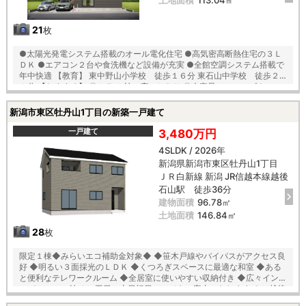
21
枚
●太陽光発電システム搭載のオール電化住宅 ●高気密高断熱住宅の３Ｌ
ＤＫ ●エアコン２台や食洗機など設備が充実 ●全館空調システム搭載で
年中快適 【教育】 東中野山小学校 徒歩１６分 東石山中学校 徒歩２
１分 【おすすめ】 〇１７.１帖の広々ＬＤＫ 〇大容量のシューズクロー
クやＷＩＣ完備 〇洗面室にホスクリーン完備でお洗濯も安心 〇不在時で
も荷物の受け取り可能な宅配ボックス付 〇オール電化で日々の光熱費も
新潟市東区牡丹山1丁目の新築一戸建て
節約！
一戸建て
3,480万円
4SLDK / 2026年
新潟県新潟市東区牡丹山1丁目
ＪＲ白新線 新潟 JR信越本線越後
石山駅 徒歩36分
建物面積
96.78㎡
土地面積
146.84㎡
28
枚
限定１棟◆みらいエコ補助金対象◆ ◆笹木戸線やバイパスがアクセス良
好 ◆明るい３面採光のＬＤＫ ◆くつろぎスペースに最適な和室 ◆ある
と便利なテレワークルーム ◆全居室に使いやすい収納付き ◆広々インナ
ーバルコニー付 １）平日、土日祝日いつでもご案内いたします ２）越後
ホームズは「住宅ローンに強い」会社です ３）未公開情報（新規物件、