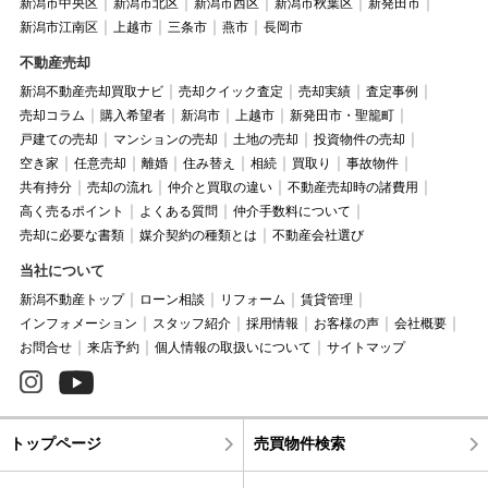
新潟市中央区
新潟市北区
新潟市西区
新潟市秋葉区
新発田市
新潟市江南区
上越市
三条市
燕市
長岡市
不動産売却
新潟不動産売却買取ナビ
売却クイック査定
売却実績
査定事例
売却コラム
購入希望者
新潟市
上越市
新発田市・聖籠町
戸建ての売却
マンションの売却
土地の売却
投資物件の売却
空き家
任意売却
離婚
住み替え
相続
買取り
事故物件
共有持分
売却の流れ
仲介と買取の違い
不動産売却時の諸費用
高く売るポイント
よくある質問
仲介手数料について
売却に必要な書類
媒介契約の種類とは
不動産会社選び
当社について
新潟不動産トップ
ローン相談
リフォーム
賃貸管理
インフォメーション
スタッフ紹介
採用情報
お客様の声
会社概要
お問合せ
来店予約
個人情報の取扱いについて
サイトマップ
トップページ
売買物件検索