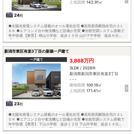
土地面積
142.91㎡
24
枚
●太陽光発電システム搭載のオール電化住宅 ●高気密高断熱住宅の３Ｌ
ＤＫ ●エアコン２台や食洗機など設備が充実 ●全館空調システム搭載で
年中快適 【教育】 桃山小学校 徒歩１０分 山の下中学校 徒歩６分
【おすすめ】 〇約１６帖の広々ＬＤＫ 〇４台駐車可能なカースペース
〇大容量のシューズクロークやＷＩＣ完備 〇二階ホールにホスクリーン
完備でお洗濯も安心 〇不在時にも便利な宅配ボックス 〇オール電化で
新潟市東区有楽3丁目の新築一戸建て
日々の光熱費も節約！
一戸建て
3,868万円
3LDK / 2026年
新潟県新潟市東区有楽3丁目
- - -
建物面積
100.19㎡
土地面積
171.41㎡
23
枚
●太陽光発電システム搭載のオール電化住宅 ●高気密高断熱住宅の３Ｌ
ＤＫ ●エアコン２台や食洗機など設備が充実 ●全館空調システム搭載で
年中快適 【教育】 下山小学校 徒歩１２分 下山中学校 徒歩１４分
【おすすめ】 〇１９帖の広々ＬＤＫ 〇３台駐車可能なカースペース 〇
大容量のシューズクロークやＷＩＣ完備 〇二階ホールにホスクリーン完