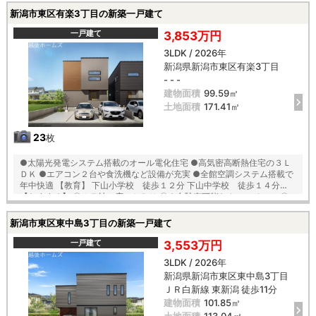
備でお洗濯も安心 〇全居室６帖以上で収納付き 〇オール電化で日々の光
新潟市東区有楽3丁目の新築一戸建て
熱費も節約！
一戸建て
3,853万円
3LDK / 2026年
新潟県新潟市東区有楽3丁目
- - -
建物面積
99.59㎡
土地面積
171.41㎡
23
枚
●太陽光発電システム搭載のオール電化住宅 ●高気密高断熱住宅の３Ｌ
ＤＫ ●エアコン２台や食洗機など設備が充実 ●全館空調システム搭載で
年中快適 【教育】 下山小学校 徒歩１２分 下山中学校 徒歩１４分
【おすすめ】 〇１７帖の広々ＬＤＫ 〇３台駐車可能なカースペース 〇
大容量のシューズクロークやＷＩＣ完備 〇二階ホールにホスクリーン完
備でお洗濯も安心 〇全居室６帖以上で収納付き 〇オール電化で日々の光
新潟市東区東中島3丁目の新築一戸建て
熱費も節約！
一戸建て
3,553万円
3LDK / 2026年
新潟県新潟市東区東中島3丁目
ＪＲ白新線 東新潟 徒歩11分
建物面積
101.85㎡
土地面積
113.04㎡