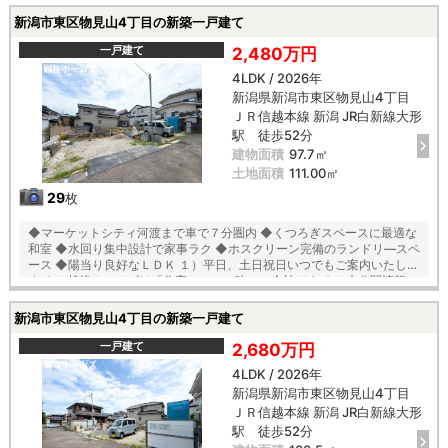
洗浄機能付きの外壁サイディング ■地震に強い「耐震等級３」の家！ ■
新潟市東区物見山4丁目の新築一戸建て
厳しい第三者機関検査による「住宅性能評価」W取得！ ■「ベタ基礎」
「地盤改良工事」実施 ■安心の建物１０年保証（最大３５年まで延長
一戸建て
2,480万円
可） ■年中無休のアフターサービスコールセンター設置 ■浴室乾燥機で
4LDK / 2026年
天候に左右されずお洗濯が可能 【教育】 桃山小学校 徒歩１９分 山の
下中学校 徒歩８分
新潟県新潟市東区物見山4丁目
ＪＲ信越本線 新潟 JR白新線大形
駅 徒歩52分
建物面積
97.7㎡
土地面積
111.00㎡
29
枚
◆マーケットシティ河渡まで車で７分圏内 ◆くつろぎスペースに最適な
和室 ◆水回り集中設計で家事ラク ◆ホスクリーン完備のランドリ―スペ
ース ◆陽当り良好なＬＤＫ １）平日、土日祝日いつでもご案内いたしま
す ２）越後ホームズは「住宅ローンに強い」会社です ３）未公開情報
（新規物件、値引き情報など）も提供します ４）お得なプレゼントキャ
ンペーン実施中 ■自動洗浄機能付きの外壁サイディング ■地震に強い
新潟市東区物見山4丁目の新築一戸建て
「耐震等級３」の家！ ■厳しい第三者機関検査による「住宅性能評価」
W取得 ■「ベタ基礎」「地盤改良工事」実施 ■安心の建物１０年保証
一戸建て
2,680万円
（最大３５年まで延長可） ■年中無休のアフターサービスコールセンタ
4LDK / 2026年
ー設置 ■浴室乾燥機で天候に左右されずお洗濯が可能 【教育】 東山の下
新潟県新潟市東区物見山4丁目
小学校 徒歩２３分 藤見中学校 徒歩１９分
ＪＲ信越本線 新潟 JR白新線大形
駅 徒歩52分