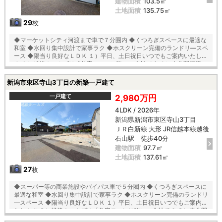
建物面積
103.5㎡
土地面積
135.75㎡
29
枚
◆マーケットシティ河渡まで車で７分圏内 ◆くつろぎスペースに最適な
和室 ◆水回り集中設計で家事ラク ◆ホスクリーン完備のランドリ―スペ
ース ◆陽当り良好なＬＤＫ １）平日、土日祝日いつでもご案内いたしま
す ２）越後ホームズは「住宅ローンに強い」会社です ３）未公開情報
（新規物件、値引き情報など）も提供します ４）お得なプレゼントキャ
ンペーン実施中 ■自動洗浄機能付きの外壁サイディング ■地震に強い
新潟市東区寺山3丁目の新築一戸建て
「耐震等級３」の家！ ■厳しい第三者機関検査による「住宅性能評価」
W取得 ■「ベタ基礎」「地盤改良工事」実施 ■安心の建物１０年保証
一戸建て
2,980万円
（最大３５年まで延長可） ■年中無休のアフターサービスコールセンタ
4LDK / 2026年
ー設置 ■浴室乾燥機で天候に左右されずお洗濯が可能 【教育】 東山の下
新潟県新潟市東区寺山3丁目
小学校 徒歩２３分 藤見中学校 徒歩１９分
ＪＲ白新線 大形 JR信越本線越後
石山駅 徒歩40分
建物面積
97.7㎡
土地面積
137.61㎡
27
枚
◆スーパー等の商業施設やバイパス車で５分圏内 ◆くつろぎスペースに
最適な和室 ◆水回り集中設計で家事ラク ◆ホスクリーン完備のランドリ
―スペース ◆陽当り良好なＬＤＫ １）平日、土日祝日いつでもご案内い
たします ２）越後ホームズは「住宅ローンに強い」会社です ３）未公開
情報（新規物件、値引き情報など）も提供します ４）お得なプレゼント