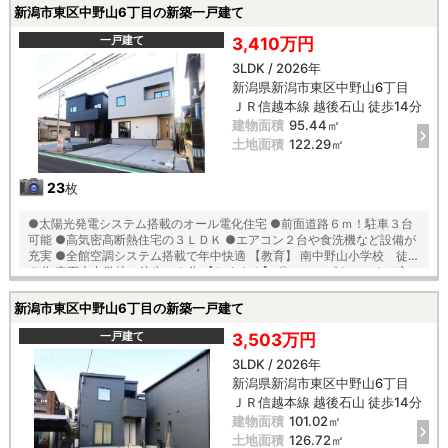
値引き情報など）も提供します ４）お得なプレゼントキャンペーン実施
新潟市東区中野山6丁目の新築一戸建て
中 ■自動洗浄機能付きの外壁サイディング ■地震に強い「耐震等級３」
の家！ ■厳しい第三者機関検査による「住宅性能評価」W取得！ ■「ベ
一戸建て
3,410万円
タ基礎」「地盤改良工事」実施 ■安心の建物１０年保証（最大３５年ま
3LDK / 2026年
で延長可） ■年中無休のアフターサービスコールセンター設置 ■浴室乾
新潟県新潟市東区中野山6丁目
燥機で天候に左右されずお洗濯が可能 【教育】 牡丹山小学校 徒歩１４
分 木戸中学校 徒歩１８分
ＪＲ信越本線 越後石山 徒歩14分
建物面積
95.44㎡
土地面積
122.29㎡
23
枚
●太陽光発電システム搭載のオール電化住宅 ●前面道路６ｍ！駐車３台
可能 ●高気密高断熱住宅の３ＬＤＫ ●エアコン２台や食洗機など設備が
充実 ●全館空調システム搭載で年中快適 【教育】 南中野山小学校 徒歩
７分 東石山中学校 徒歩１２分 【おすすめ】 〇シューズクロークで玄
関周りスッキリ 〇大容量のＷＩＣなど収納充実 〇２階ホールにホスクリ
ーン完備でお洗濯も安心 〇不在時でも荷物の受け取り可能な宅配ボック
新潟市東区中野山6丁目の新築一戸建て
ス付
一戸建て
3,503万円
3LDK / 2026年
新潟県新潟市東区中野山6丁目
ＪＲ信越本線 越後石山 徒歩14分
建物面積
101.02㎡
土地面積
126.72㎡