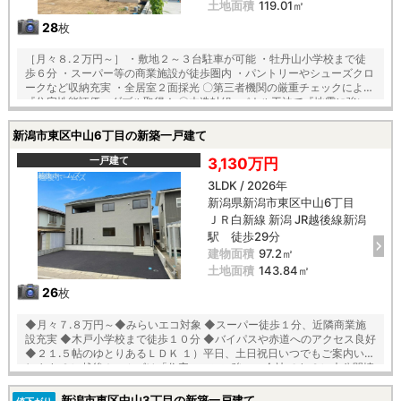
土地面積
119.01㎡
28
枚
［月々８.２万円～］ ・敷地２～３台駐車が可能 ・牡丹山小学校まで徒
歩６分 ・スーパー等の商業施設が徒歩圏内 ・パントリーやシューズクロ
ークなど収納充実 ・全居室２面採光 〇第三者機関の厳重チェックによる
『住宅性能評価』ダブル取得！ 〇木造軸組×パネル工法で『地震に強い
家』を実現！耐震等級３！ 〇「コンクリートベタ基礎工法」採用！地盤
は安心の２０年保証！ 〇建物は安心の１０年保証（最大３５年まで延長
新潟市東区中山6丁目の新築一戸建て
可※条件有） 〇雨で汚れを落とす機能付き『外壁サイディング』 〇夏は
強い日差しをカット、冬は暖か『全窓複層ガラス・樹脂アングルサッ
一戸建て
3,130万円
シ』 【教育】 牡丹山小学校 徒歩６分 木戸中学校 徒歩３分
3LDK / 2026年
新潟県新潟市東区中山6丁目
ＪＲ白新線 新潟 JR越後線新潟
駅 徒歩29分
建物面積
97.2㎡
土地面積
143.84㎡
26
枚
◆月々７.８万円～◆みらいエコ対象 ◆スーパー徒歩１分、近隣商業施
設充実 ◆木戸小学校まで徒歩１０分 ◆バイパスや赤道へのアクセス良好
◆２１.５帖のゆとりあるＬＤＫ １）平日、土日祝日いつでもご案内いた
します ２）越後ホームズは「住宅ローンに強い」会社です ３）未公開情
報（新規物件、値引き情報など）も提供します ４）お得なプレゼントキ
ャンペーン実施中 ■自動洗浄機能付きの外壁サイディング ■地震に強い
新潟市東区中山3丁目の新築一戸建て