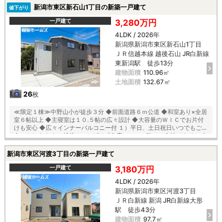
キャンペーン実施中 ■自動洗浄機能付きの外壁サイディング ■地震に強
新潟市東区新石山1丁目の新築一戸建て
値下がり
い「耐震等級３」の家！ ■厳しい第三者機関検査による「住宅性能評
価」W取得 ■「ベタ基礎」「地盤改良工事」実施 ■安心の建物１０年保
一戸建て
3,280万円
証（最大３５年まで延長可） ■年中無休のアフターサービスコールセン
4LDK / 2026年
ター設置 ■浴室乾燥機で天候に左右されずお洗濯が可能 【教育】 牡丹山
新潟県新潟市東区新石山1丁目
小学校 徒歩１７分 木戸中学校 徒歩１３分
ＪＲ信越本線 越後石山 JR白新線
東新潟駅 徒歩13分
建物面積
110.96㎡
土地面積
132.67㎡
26
枚
≪限定１棟≫中野山小が徒歩３分 ◆前面道路６ｍ公道 ◆和室あり×全居
室６帖以上 ◆主寝室は１０.５帖の広々設計 ◆大容量のＷＩＣでお片付
けも安心 ◆広々インナーバルコニー付 １）平日、土日祝日いつでもご案
内いたします ２）越後ホームズは「住宅ローンに強い」会社です ３）未
公開情報（新規物件、値引き情報など）も提供します ４）お得なプレゼ
ントキャンペーン実施中 ■自動洗浄機能付きの外壁サイディング ■地震
新潟市東区河渡3丁目の新築一戸建て
に強い「耐震等級３」の家！ ■厳しい第三者機関検査による「住宅性能
評価」W取得 ■「ベタ基礎」「地盤改良工事」実施 ■安心の建物１０年
一戸建て
3,180万円
保証（最大３５年まで延長可） ■年中無休のアフターサービスコールセ
4LDK / 2026年
ンター設置 ■浴室乾燥機で天候に左右されずお洗濯が可能 【教育】 中野
新潟県新潟市東区河渡3丁目
山小学校 徒歩３分 石山中学校 徒歩２１分
ＪＲ白新線 新潟 JR白新線大形
駅 徒歩43分
建物面積
97.7㎡