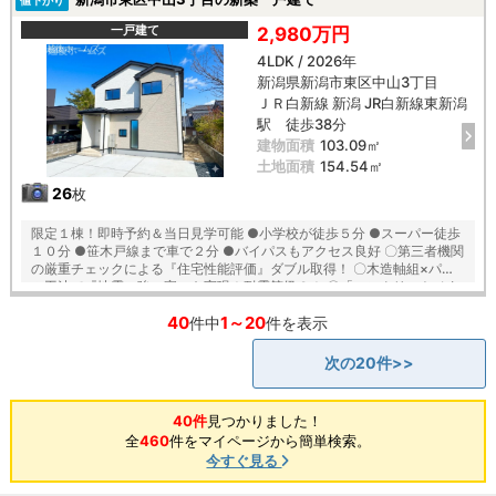
値下がり
「耐震等級３」の家！ ■厳しい第三者機関検査による「住宅性能評価」
W取得！ ■「ベタ基礎」「地盤改良工事」実施！ ■安心の建物１０年保
一戸建て
2,980万円
証（最大３５年まで延長可） ■年中無休のアフターサービスコールセン
4LDK / 2026年
ター設置 ■浴室乾燥機で天候に左右されずお洗濯が可能 【教育】 木戸小
新潟県新潟市東区中山3丁目
学校 徒歩１０分 東新潟中学校 徒歩１５分
ＪＲ白新線 新潟 JR白新線東新潟
駅 徒歩38分
建物面積
103.09㎡
土地面積
154.54㎡
26
枚
限定１棟！即時予約＆当日見学可能 ●小学校が徒歩５分 ●スーパー徒歩
１０分 ●笹木戸線まで車で２分 ●バイパスもアクセス良好 〇第三者機関
の厳重チェックによる『住宅性能評価』ダブル取得！ 〇木造軸組×パネ
ル工法で『地震に強い家』を実現！耐震等級３！ 〇「コンクリートベタ
基礎工法」採用！地盤は安心の２０年保証！ 〇建物は安心の１０年保証
40
1～20
（最大３５年まで延長可※条件有） 〇雨で汚れを落とす機能付き『外壁
件中
件を表示
サイディング』 〇夏は強い日差しをカット、冬は暖か『全窓複層ガラ
ス・樹脂アングルサッシ』 【教育】 木戸小学校 徒歩５分 東新潟中学
次の20件>>
校 徒歩１７分 【おすすめ】 ◎ＷＩＣ３か所で収納充実の４ＬＤＫ ◎お
洗濯も安心のランドリ―スペース ◎和室にファミリークローゼット完備
40件
見つかりました！
全
460
件をマイページから簡単検索。
今すぐ見る