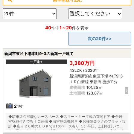
40
1～20
件中
件を表示
次の20件>>
新潟市東区下場本町9-3の新築一戸建て
一戸建て
3,380万円
4SLDK / 2026年
新潟県新潟市東区下場本町9-3
ＪＲ白新線 東新潟 徒歩11分
建物面積
101.25㎡
土地面積
123.87㎡
21
枚
◆駐車２台可能なカースペース ◆スマートキー搭載の玄関ドア ◆全居
室収納付きでＷＩＣ完備 ◆浴室乾燥機付き ◆お掃除楽ラクのフラット設
計 ◆広々２０帖のＬＤＫでUTスペース有り １）平日、土日祝日いつで
もご案内いたします ２）越後ホームズは「住宅ローンに強い」会社です