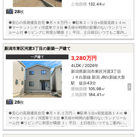
土地面積
132.44㎡
28
枚
●安心の長期優良住宅 ●月々８万円～ ●駐車２～３台×前面道路１４ｍ
●マーケットシティ河渡車で３分 ●天候や時間の影響のないランドリー
ルーム付 ●リビングに和室が隣接 １）平日、土日祝日いつでもご案内い
たします ２）越後ホームズは「住宅ローンに強い」会社です ３）未公開
情報（新規物件、値引き情報など）も提供します ４）お得なプレゼント
キャンペーン実施中 ■自動洗浄機能付きの外壁サイディング ■地震に強
新潟市東区河渡3丁目の新築一戸建て
い「耐震等級３」の家！ ■厳しい第三者機関検査による「住宅性能評
価」W取得 ■「ベタ基礎」「地盤改良工事」実施 ■安心の建物１０年保
一戸建て
3,280万円
証（最大３５年まで延長可） ■年中無休のアフターサービスコールセン
4LDK / 2026年
ター設置 ■浴室乾燥機で天候に左右されずお洗濯が可能 【教育】 東山の
新潟県新潟市東区河渡3丁目
下小学校 徒歩１７分 藤見中学校 徒歩１４分
ＪＲ白新線 新潟 JR白新線大形
駅 徒歩43分
建物面積
105.98㎡
土地面積
184.41㎡
28
枚
●安心の長期優良住宅 ●月々８.２万円～ ●駐車３台×前面道路１４ｍ ●
マーケットシティ河渡車で３分 ●天候や時間の影響のないランドリール
ーム付 ●リビングに和室が隣接 １）平日、土日祝日いつでもご案内いた
します ２）越後ホームズは「住宅ローンに強い」会社です ３）未公開情
報（新規物件、値引き情報など）も提供します ４）お得なプレゼントキ