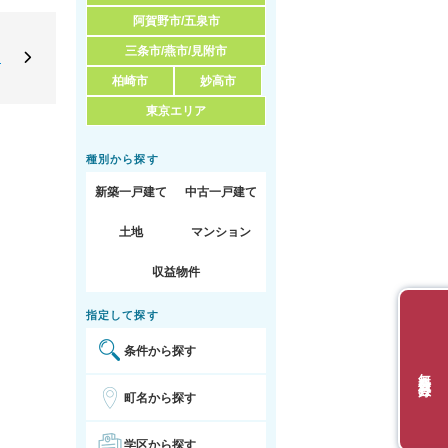
阿賀野市/五泉市
三条市/燕市/見附市
ト
柏崎市
妙高市
東京エリア
種別から探す
新築一戸建て
中古一戸建て
土地
マンション
収益物件
指定して探す
条件から探す
無料会員登録
町名から探す
学区から探す