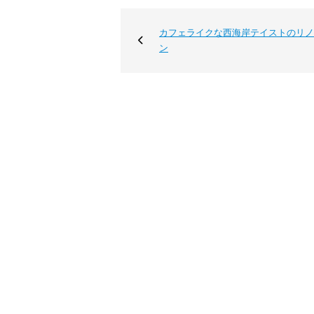
カフェライクな西海岸テイストのリノ
ン