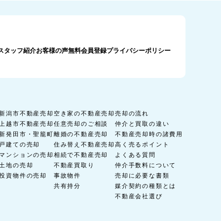
スタッフ紹介
お客様の声
無料会員登録
プライバシーポリシー
新潟市不動産売却
空き家の不動産売却
売却の流れ
上越市不動産売却
任意売却のご相談
仲介と買取の違い
新発田市・聖籠町
離婚の不動産売却
不動産売却時の諸費用
戸建ての売却
住み替え不動産売却
高く売るポイント
マンションの売却
相続で不動産売却
よくある質問
土地の売却
不動産買取り
仲介手数料について
投資物件の売却
事故物件
売却に必要な書類
共有持分
媒介契約の種類とは
不動産会社選び