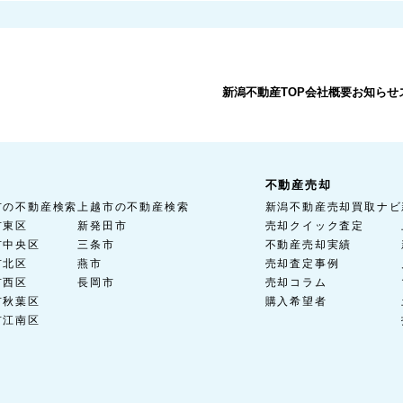
新潟不動産TOP
会社概要
お知らせ
不動産売却
市の不動産検索
上越市の不動産検索
新潟不動産売却買取ナビ
市東区
新発田市
売却クイック査定
市中央区
三条市
不動産売却実績
市北区
燕市
売却査定事例
市西区
長岡市
売却コラム
市秋葉区
購入希望者
市江南区