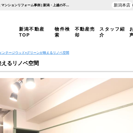
新潟本店
ヴィンテージウッド×グリーンが映えるリノベ空間 新潟市中央区医学町通二番町 SRC造 マンションリフォーム事例 | 新潟・上越の不動産はおうちの売却プラス 越後ホームズ
新潟不動産
物件検
不動産売
スタッフ紹
TOP
索
却
介
ィンテージウッド×グリーンが映えるリノベ空間
映えるリノベ空間