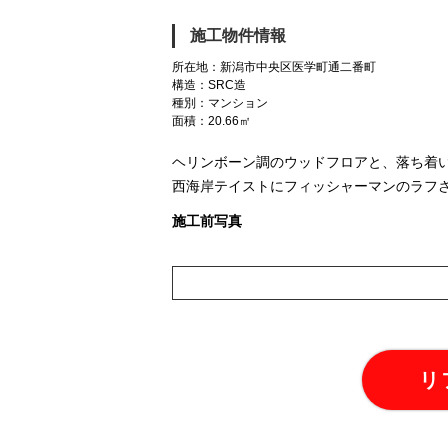
施工物件情報
所在地：新潟市中央区医学町通二番町
構造：SRC造
種別：マンション
面積：20.66㎡
ヘリンボーン調のウッドフロアと、落ち着
西海岸テイストにフィッシャーマンのラフ
施工前写真
リ