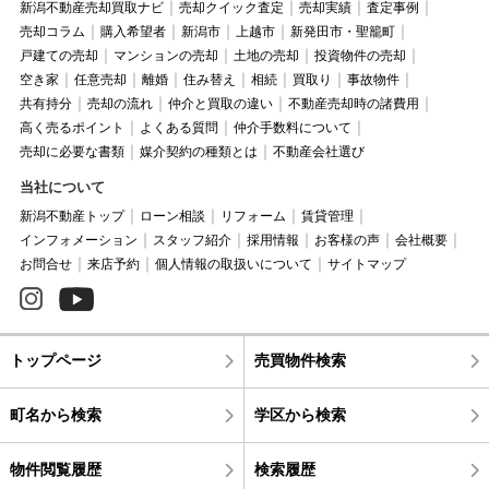
新潟不動産売却買取ナビ
売却クイック査定
売却実績
査定事例
売却コラム
購入希望者
新潟市
上越市
新発田市・聖籠町
戸建ての売却
マンションの売却
土地の売却
投資物件の売却
空き家
任意売却
離婚
住み替え
相続
買取り
事故物件
共有持分
売却の流れ
仲介と買取の違い
不動産売却時の諸費用
高く売るポイント
よくある質問
仲介手数料について
売却に必要な書類
媒介契約の種類とは
不動産会社選び
当社について
新潟不動産トップ
ローン相談
リフォーム
賃貸管理
インフォメーション
スタッフ紹介
採用情報
お客様の声
会社概要
お問合せ
来店予約
個人情報の取扱いについて
サイトマップ
トップページ
売買物件検索
町名から検索
学区から検索
物件閲覧履歴
検索履歴