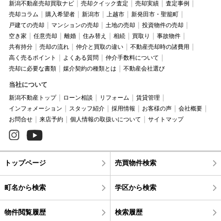
新潟不動産売却買取ナビ
売却クイック査定
売却実績
査定事例
売却コラム
購入希望者
新潟市
上越市
新発田市・聖籠町
戸建ての売却
マンションの売却
土地の売却
投資物件の売却
空き家
任意売却
離婚
住み替え
相続
買取り
事故物件
共有持分
売却の流れ
仲介と買取の違い
不動産売却時の諸費用
高く売るポイント
よくある質問
仲介手数料について
売却に必要な書類
媒介契約の種類とは
不動産会社選び
当社について
新潟不動産トップ
ローン相談
リフォーム
賃貸管理
インフォメーション
スタッフ紹介
採用情報
お客様の声
会社概要
お問合せ
来店予約
個人情報の取扱いについて
サイトマップ
トップページ
売買物件検索
町名から検索
学区から検索
物件閲覧履歴
検索履歴