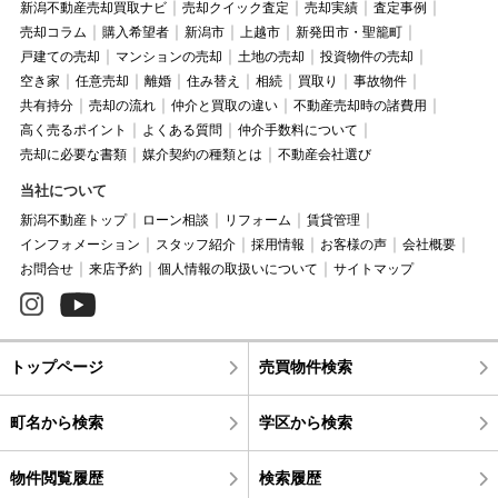
新潟不動産売却買取ナビ
売却クイック査定
売却実績
査定事例
売却コラム
購入希望者
新潟市
上越市
新発田市・聖籠町
戸建ての売却
マンションの売却
土地の売却
投資物件の売却
空き家
任意売却
離婚
住み替え
相続
買取り
事故物件
共有持分
売却の流れ
仲介と買取の違い
不動産売却時の諸費用
高く売るポイント
よくある質問
仲介手数料について
売却に必要な書類
媒介契約の種類とは
不動産会社選び
当社について
新潟不動産トップ
ローン相談
リフォーム
賃貸管理
インフォメーション
スタッフ紹介
採用情報
お客様の声
会社概要
お問合せ
来店予約
個人情報の取扱いについて
サイトマップ
トップページ
売買物件検索
町名から検索
学区から検索
物件閲覧履歴
検索履歴