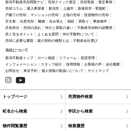
新潟不動産売却買取ナビ
売却クイック査定
売却実績
査定事例
売却コラム
購入希望者
新潟市
上越市
新発田市・聖籠町
戸建ての売却
マンションの売却
土地の売却
投資物件の売却
空き家
任意売却
離婚
住み替え
相続
買取り
事故物件
共有持分
売却の流れ
仲介と買取の違い
不動産売却時の諸費用
高く売るポイント
よくある質問
仲介手数料について
売却に必要な書類
媒介契約の種類とは
不動産会社選び
当社について
新潟不動産トップ
ローン相談
リフォーム
賃貸管理
インフォメーション
スタッフ紹介
採用情報
お客様の声
会社概要
お問合せ
来店予約
個人情報の取扱いについて
サイトマップ
トップページ
売買物件検索
町名から検索
学区から検索
物件閲覧履歴
検索履歴