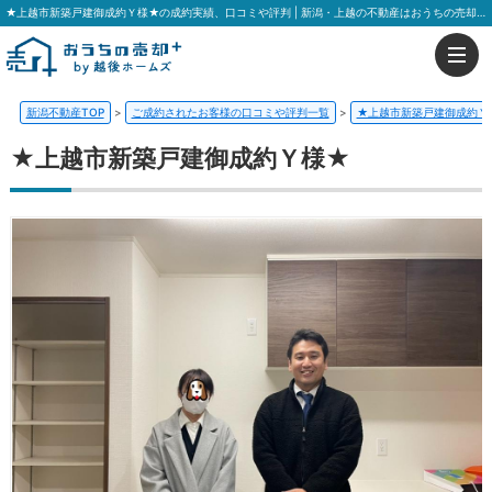
★上越市新築戸建御成約Ｙ様★の成約実績、口コミや評判 | 新潟・上越の不動産はおうちの売却プラス 越後ホームズ
新潟不動産TOP
>
ご成約されたお客様の口コミや評判一覧
>
★上越市新築戸建御成約Ｙ
★上越市新築戸建御成約Ｙ様★