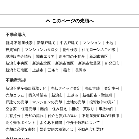
このページの先頭へ
不動産購入
新潟 不動産検索
新築戸建て
中古戸建て
マンション
土地
投資物件
マンションカタログ
物件検索
住宅ローンのご相談
現地販売会情報
関東エリア
新潟市の不動産
新潟市東区
新潟市中央区
新潟市北区
新潟市西区
新潟市秋葉区
新発田市
新潟市江南区
上越市
三条市
燕市
長岡市
不動産売却
新潟不動産売却買取ナビ
売却クイック査定
売却実績
査定事例
売却コラム
購入希望者
新潟市
上越市
新発田市・聖籠町
戸建ての売却
マンションの売却
土地の売却
投資物件の売却
空き家
任意売却
離婚
住み替え
相続
買取り
事故物件
共有持分
売却の流れ
仲介と買取の違い
不動産売却時の諸費用
高く売るポイント
よくある質問
仲介手数料について
売却に必要な書類
媒介契約の種類とは
不動産会社選び