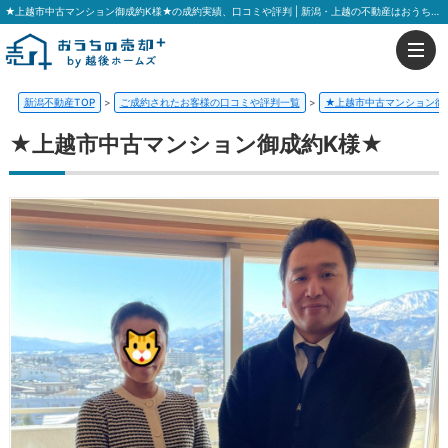
★上越市中古マンション御成約K様★の成約実績、口コミや評判 | 新潟・上越の不動産はおうちの売却プラス 越後ホームズ
新潟不動産TOP
>
ご成約されたお客様の口コミや評判一覧
>
★上越市中古マンション御
★上越市中古マンション御成約K様★