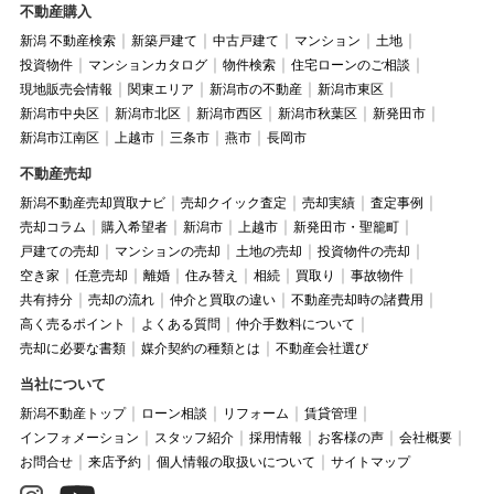
不動産購入
新潟 不動産検索
新築戸建て
中古戸建て
マンション
土地
投資物件
マンションカタログ
物件検索
住宅ローンのご相談
現地販売会情報
関東エリア
新潟市の不動産
新潟市東区
新潟市中央区
新潟市北区
新潟市西区
新潟市秋葉区
新発田市
新潟市江南区
上越市
三条市
燕市
長岡市
不動産売却
新潟不動産売却買取ナビ
売却クイック査定
売却実績
査定事例
売却コラム
購入希望者
新潟市
上越市
新発田市・聖籠町
戸建ての売却
マンションの売却
土地の売却
投資物件の売却
空き家
任意売却
離婚
住み替え
相続
買取り
事故物件
共有持分
売却の流れ
仲介と買取の違い
不動産売却時の諸費用
高く売るポイント
よくある質問
仲介手数料について
売却に必要な書類
媒介契約の種類とは
不動産会社選び
当社について
新潟不動産トップ
ローン相談
リフォーム
賃貸管理
インフォメーション
スタッフ紹介
採用情報
お客様の声
会社概要
お問合せ
来店予約
個人情報の取扱いについて
サイトマップ