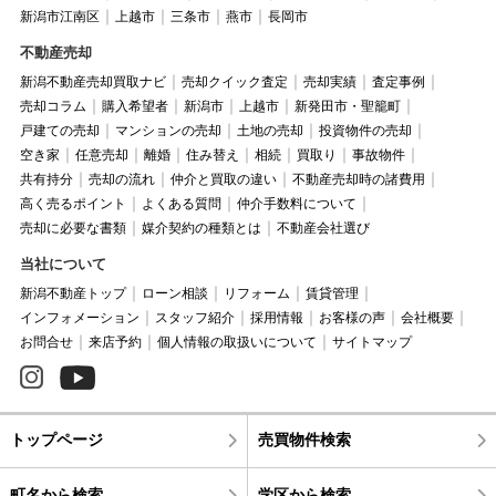
新潟市江南区
上越市
三条市
燕市
長岡市
不動産売却
新潟不動産売却買取ナビ
売却クイック査定
売却実績
査定事例
売却コラム
購入希望者
新潟市
上越市
新発田市・聖籠町
戸建ての売却
マンションの売却
土地の売却
投資物件の売却
空き家
任意売却
離婚
住み替え
相続
買取り
事故物件
共有持分
売却の流れ
仲介と買取の違い
不動産売却時の諸費用
高く売るポイント
よくある質問
仲介手数料について
売却に必要な書類
媒介契約の種類とは
不動産会社選び
当社について
新潟不動産トップ
ローン相談
リフォーム
賃貸管理
インフォメーション
スタッフ紹介
採用情報
お客様の声
会社概要
お問合せ
来店予約
個人情報の取扱いについて
サイトマップ
トップページ
売買物件検索
町名から検索
学区から検索