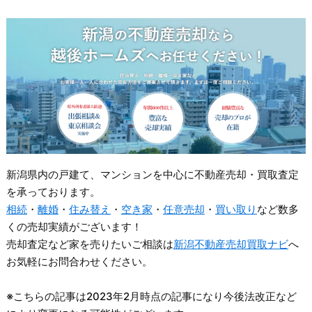
新潟県内の戸建て、マンションを中心に不動産売却・買取査定
を承っております。
相続
・
離婚
・
住み替え
・
空き家
・
任意売却
・
買い取り
など数多
くの売却実績がございます！
売却査定など家を売りたいご相談は
新潟不動産売却買取ナビ
へ
お気軽にお問合わせください。
※こちらの記事は2023年2月時点の記事になり今後法改正など