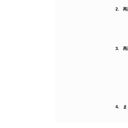
再
再
ま