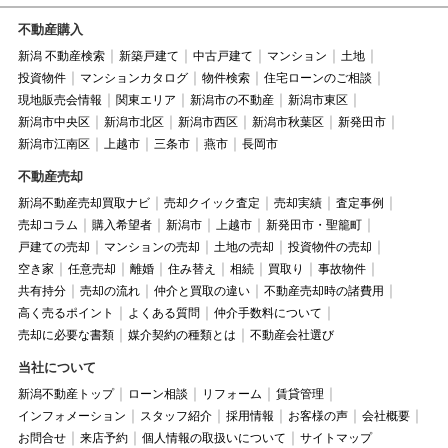
不動産購入
新潟 不動産検索
新築戸建て
中古戸建て
マンション
土地
投資物件
マンションカタログ
物件検索
住宅ローンのご相談
現地販売会情報
関東エリア
新潟市の不動産
新潟市東区
新潟市中央区
新潟市北区
新潟市西区
新潟市秋葉区
新発田市
新潟市江南区
上越市
三条市
燕市
長岡市
不動産売却
新潟不動産売却買取ナビ
売却クイック査定
売却実績
査定事例
売却コラム
購入希望者
新潟市
上越市
新発田市・聖籠町
戸建ての売却
マンションの売却
土地の売却
投資物件の売却
空き家
任意売却
離婚
住み替え
相続
買取り
事故物件
共有持分
売却の流れ
仲介と買取の違い
不動産売却時の諸費用
高く売るポイント
よくある質問
仲介手数料について
売却に必要な書類
媒介契約の種類とは
不動産会社選び
当社について
新潟不動産トップ
ローン相談
リフォーム
賃貸管理
インフォメーション
スタッフ紹介
採用情報
お客様の声
会社概要
お問合せ
来店予約
個人情報の取扱いについて
サイトマップ