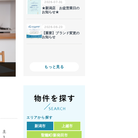
もっと見る
エリアから探す
新潟市
上越市
土
聖籠町/新発田市
1