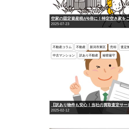
空家の固定資産税が6倍に！特定空き家を
2025-07-23
不動産コラム
不動産
新潟市東区
売却
査定
中古マンション
訳あり不動産
秘密厳守
【訳あり物件も安心！当社の買取査定サー
2025-02-12