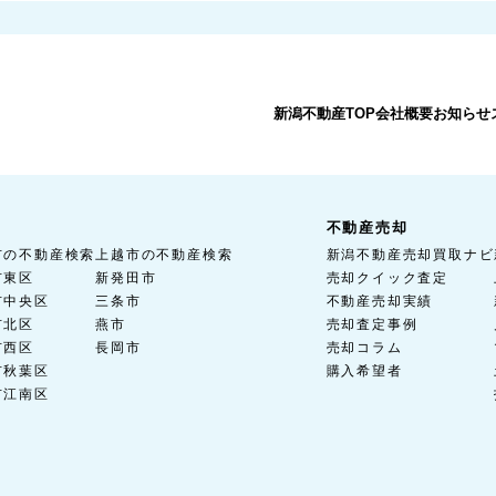
新潟不動産TOP
会社概要
お知らせ
不動産売却
市の不動産検索
上越市の不動産検索
新潟不動産売却買取ナビ
市東区
新発田市
売却クイック査定
市中央区
三条市
不動産売却実績
市北区
燕市
売却査定事例
市西区
長岡市
売却コラム
市秋葉区
購入希望者
市江南区