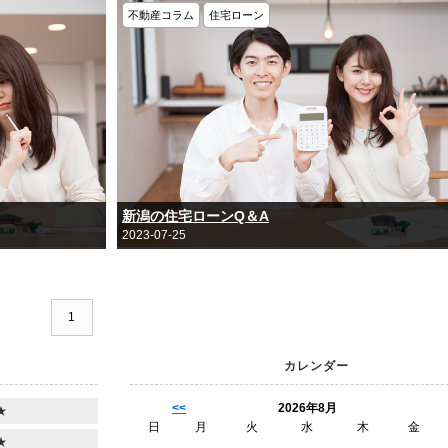
不動産コラム
住宅ローン
新潟の住宅ローンQ＆A
2023-07-25
1
カレンダー
<<
2026年8月
★
日
月
火
水
木
金
★