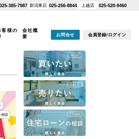
025-385-7987
新潟東店
025-256-8844
上越店
025-520-9460
お客様の
会社概
お問合せ
会員登録/ログイン
声
要
ン
ン相談