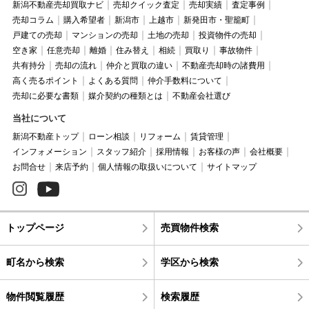
新潟不動産売却買取ナビ
売却クイック査定
売却実績
査定事例
売却コラム
購入希望者
新潟市
上越市
新発田市・聖籠町
戸建ての売却
マンションの売却
土地の売却
投資物件の売却
空き家
任意売却
離婚
住み替え
相続
買取り
事故物件
共有持分
売却の流れ
仲介と買取の違い
不動産売却時の諸費用
高く売るポイント
よくある質問
仲介手数料について
売却に必要な書類
媒介契約の種類とは
不動産会社選び
当社について
新潟不動産トップ
ローン相談
リフォーム
賃貸管理
インフォメーション
スタッフ紹介
採用情報
お客様の声
会社概要
お問合せ
来店予約
個人情報の取扱いについて
サイトマップ
トップページ
売買物件検索
町名から検索
学区から検索
物件閲覧履歴
検索履歴