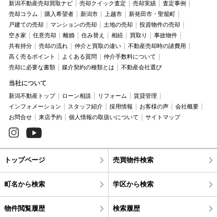
新潟不動産売却買取ナビ
売却クイック査定
売却実績
査定事例
売却コラム
購入希望者
新潟市
上越市
新発田市・聖籠町
戸建ての売却
マンションの売却
土地の売却
投資物件の売却
空き家
任意売却
離婚
住み替え
相続
買取り
事故物件
共有持分
売却の流れ
仲介と買取の違い
不動産売却時の諸費用
高く売るポイント
よくある質問
仲介手数料について
売却に必要な書類
媒介契約の種類とは
不動産会社選び
当社について
新潟不動産トップ
ローン相談
リフォーム
賃貸管理
インフォメーション
スタッフ紹介
採用情報
お客様の声
会社概要
お問合せ
来店予約
個人情報の取扱いについて
サイトマップ
トップページ
売買物件検索
町名から検索
学区から検索
物件閲覧履歴
検索履歴