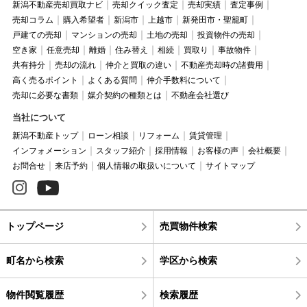
新潟不動産売却買取ナビ
売却クイック査定
売却実績
査定事例
売却コラム
購入希望者
新潟市
上越市
新発田市・聖籠町
戸建ての売却
マンションの売却
土地の売却
投資物件の売却
空き家
任意売却
離婚
住み替え
相続
買取り
事故物件
共有持分
売却の流れ
仲介と買取の違い
不動産売却時の諸費用
高く売るポイント
よくある質問
仲介手数料について
売却に必要な書類
媒介契約の種類とは
不動産会社選び
当社について
新潟不動産トップ
ローン相談
リフォーム
賃貸管理
インフォメーション
スタッフ紹介
採用情報
お客様の声
会社概要
お問合せ
来店予約
個人情報の取扱いについて
サイトマップ
トップページ
売買物件検索
町名から検索
学区から検索
物件閲覧履歴
検索履歴