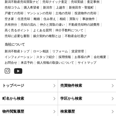
新潟不動産売却買取ナビ
売却クイック査定
売却実績
査定事例
売却コラム
購入希望者
新潟市
上越市
新発田市・聖籠町
戸建ての売却
マンションの売却
土地の売却
投資物件の売却
空き家
任意売却
離婚
住み替え
相続
買取り
事故物件
共有持分
売却の流れ
仲介と買取の違い
不動産売却時の諸費用
高く売るポイント
よくある質問
仲介手数料について
売却に必要な書類
媒介契約の種類とは
不動産会社選び
当社について
新潟不動産トップ
ローン相談
リフォーム
賃貸管理
インフォメーション
スタッフ紹介
採用情報
お客様の声
会社概要
お問合せ
来店予約
個人情報の取扱いについて
サイトマップ
トップページ
売買物件検索
町名から検索
学区から検索
物件閲覧履歴
検索履歴