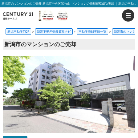
新潟市のマンションのご売却 新潟市中央区紫竹山 マンションの売却買取成功実績 ｜新潟の不動産売却はおうちの売却プラス越後ホームズ
新潟不動産TOP
>
新潟不動産売却買取ナビ
>
不動産売却実績一覧
>
新潟市のマンシ
新潟市のマンションのご売却