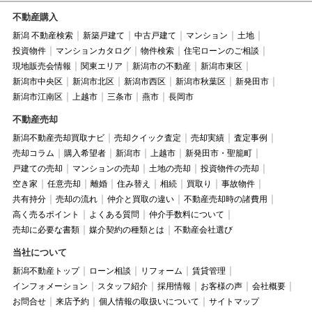
不動産購入
新潟 不動産検索
新築戸建て
中古戸建て
マンション
土地
投資物件
マンションカタログ
物件検索
住宅ローンのご相談
現地販売会情報
関東エリア
新潟市の不動産
新潟市東区
新潟市中央区
新潟市北区
新潟市西区
新潟市秋葉区
新発田市
新潟市江南区
上越市
三条市
燕市
長岡市
不動産売却
新潟不動産売却買取ナビ
売却クイック査定
売却実績
査定事例
売却コラム
購入希望者
新潟市
上越市
新発田市・聖籠町
戸建ての売却
マンションの売却
土地の売却
投資物件の売却
空き家
任意売却
離婚
住み替え
相続
買取り
事故物件
共有持分
売却の流れ
仲介と買取の違い
不動産売却時の諸費用
高く売るポイント
よくある質問
仲介手数料について
売却に必要な書類
媒介契約の種類とは
不動産会社選び
当社について
新潟不動産トップ
ローン相談
リフォーム
賃貸管理
インフォメーション
スタッフ紹介
採用情報
お客様の声
会社概要
お問合せ
来店予約
個人情報の取扱いについて
サイトマップ