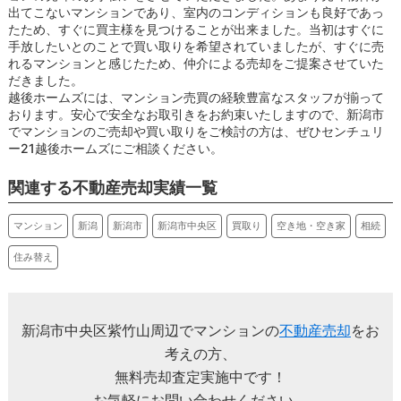
出てこないマンションであり、室内のコンディションも良好であっ
たため、すぐに買主様を見つけることが出来ました。当初はすぐに
手放したいとのことで買い取りを希望されていましたが、すぐに売
れるマンションと感じたため、仲介による売却をご提案させていた
だきました。
越後ホームズには、マンション売買の経験豊富なスタッフが揃って
おります。安心で安全なお取引きをお約束いたしますので、新潟市
でマンションのご売却や買い取りをご検討の方は、ぜひセンチュリ
ー21越後ホームズにご相談ください。
関連する不動産売却実績一覧
マンション
新潟
新潟市
新潟市中央区
買取り
空き地・空き家
相続
住み替え
新潟市中央区紫竹山周辺でマンションの
不動産売却
をお
考えの方、
無料売却査定実施中です！
お気軽にお問い合わせください。