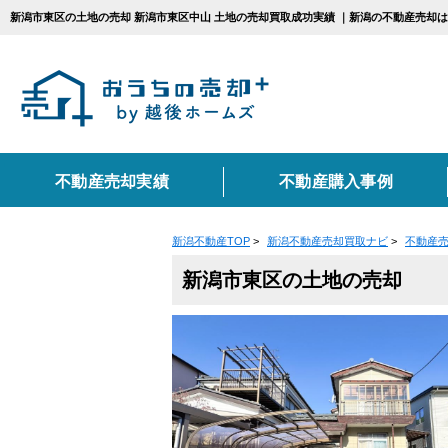
新潟市東区の土地の売却 新潟市東区中山 土地の売却買取成功実績 ｜新潟の不動産売却
不動産売却実績
不動産購入事例
新潟不動産TOP
>
新潟不動産売却買取ナビ
>
不動産
エリアから不動産売
カテゴリ別お悩み一
不動産売却に関する
新潟市東区の土地の売却
新潟市
相続
売却の流れ
住み替え
上越市
仲介
不動産売却に必要な書
種別から不動産売却
コンテンツ一覧
戸建て
マンショ