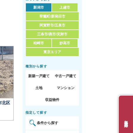
新潟市
上越市
聖籠町/新発田市
阿賀野市/五泉市
三条市/燕市/見附市
柏崎市
妙高市
東京エリア
種別から探す
新築一戸建て
中古一戸建て
土地
マンション
収益物件
指定して探す
無料会員登録
条件から探す