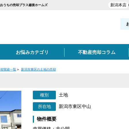
新潟本店
はおうちの売却プラス越後ホームズ
お悩みカテゴリ
不動産売却コラム
売却実績一覧
>
新潟市東区の土地の売却
却実績を探す
覧
お役立ち情報
と買取の違い
新発田市・聖籠町
買取
空き家
不動産売却時の諸費用
離婚
妙高市
任意売却
東京・神奈川・埼玉・千葉
高く売るポイント
事故物件
土地
類
どんな業者を選ぶべき？
売却価格の決め方
売却
新潟市東区中山
実績を探す
物件概要
ン
土地
収益物件
売買価格：非公開