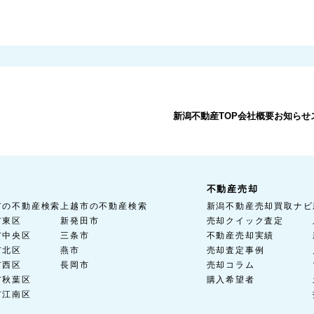
新潟不動産TOP
会社概要
お知らせ
不動産売却
市の不動産検索
上越市の不動産検索
新潟不動産売却買取ナビ
市東区
新発田市
売却クイック査定
市中央区
三条市
不動産売却実績
市北区
燕市
売却査定事例
市西区
長岡市
売却コラム
市秋葉区
購入希望者
市江南区