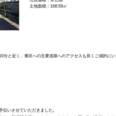
入希望者
マンションカタログ
土地面積：168.59㎡
産売却実績を探す
買取り
空き家
離婚
任意売却
訳あり物件
10分と近く、東区への主要道路へのアクセスも良くご成約にい
手伝いさせていただきました。