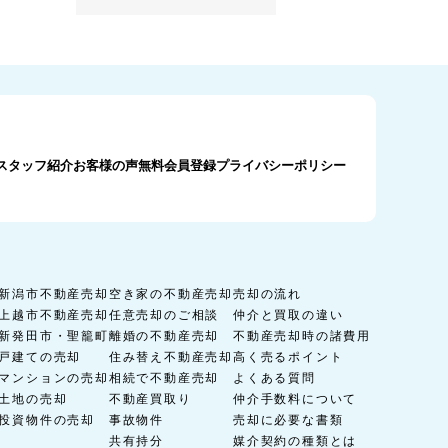
スタッフ紹介
お客様の声
無料会員登録
プライバシーポリシー
新潟市不動産売却
空き家の不動産売却
売却の流れ
上越市不動産売却
任意売却のご相談
仲介と買取の違い
新発田市・聖籠町
離婚の不動産売却
不動産売却時の諸費用
戸建ての売却
住み替え不動産売却
高く売るポイント
マンションの売却
相続で不動産売却
よくある質問
土地の売却
不動産買取り
仲介手数料について
投資物件の売却
事故物件
売却に必要な書類
共有持分
媒介契約の種類とは