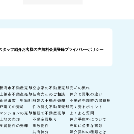
スタッフ紹介
お客様の声
無料会員登録
プライバシーポリシー
新潟市不動産売却
空き家の不動産売却
売却の流れ
上越市不動産売却
任意売却のご相談
仲介と買取の違い
新発田市・聖籠町
離婚の不動産売却
不動産売却時の諸費用
戸建ての売却
住み替え不動産売却
高く売るポイント
マンションの売却
相続で不動産売却
よくある質問
土地の売却
不動産買取り
仲介手数料について
投資物件の売却
事故物件
売却に必要な書類
共有持分
媒介契約の種類とは