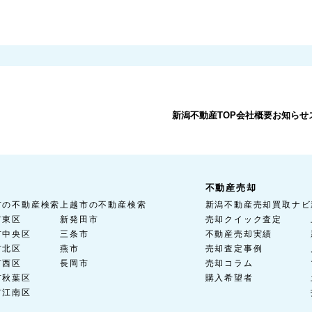
新潟不動産TOP
会社概要
お知らせ
不動産売却
市の不動産検索
上越市の不動産検索
新潟不動産売却買取ナビ
市東区
新発田市
売却クイック査定
市中央区
三条市
不動産売却実績
市北区
燕市
売却査定事例
市西区
長岡市
売却コラム
市秋葉区
購入希望者
市江南区