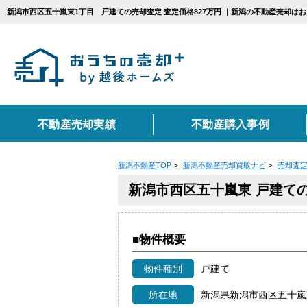
新潟市西区五十嵐東1丁目 戸建ての売却査定 査定価格827万円 ｜新潟の不動産売却は
不動産売却実績
不動産購入事例
新潟不動産TOP
>
新潟不動産売却買取ナビ
>
売却査
エリアから不動産売
カテゴリ別お悩み一
不動産売却に関する
新潟市西区五十嵐東 戸建て
新潟市
相続
売却の流れ
住み替え
上越市
仲介
■物件概要
不動産売却に必要な書
種別から不動産売却
物件種別
戸建て
コンテンツ一覧
戸建て
マンショ
所在地
新潟県新潟市西区五十嵐