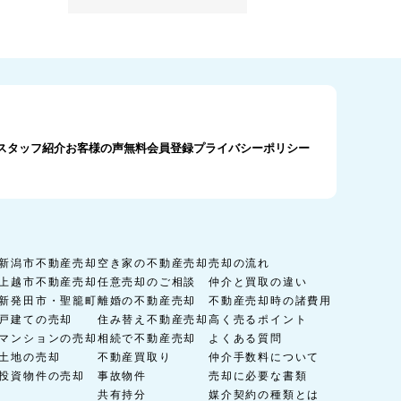
スタッフ紹介
お客様の声
無料会員登録
プライバシーポリシー
新潟市不動産売却
空き家の不動産売却
売却の流れ
上越市不動産売却
任意売却のご相談
仲介と買取の違い
新発田市・聖籠町
離婚の不動産売却
不動産売却時の諸費用
戸建ての売却
住み替え不動産売却
高く売るポイント
マンションの売却
相続で不動産売却
よくある質問
土地の売却
不動産買取り
仲介手数料について
投資物件の売却
事故物件
売却に必要な書類
共有持分
媒介契約の種類とは