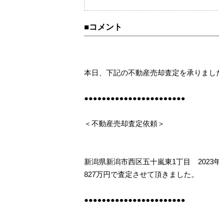
売却査定事例
購
カテゴリーから不動
■コメント
相続
住み替え
本日、下記の不動産売却査定を承りまし
●●●●●●●●●●●●●●●●●●●●●●●
＜不動産売却査定依頼＞
新潟県新潟市西区五十嵐東1丁目 2023
827万円で査定させて頂きました。
●●●●●●●●●●●●●●●●●●●●●●●