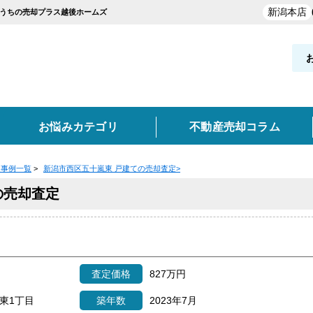
新潟本店
おうちの売却プラス越後ホームズ
お悩みカテゴリ
不動産売却コラム
定事例一覧
>
新潟市西区五十嵐東 戸建ての売却査定
>
却実績を探す
覧
お役立ち情報
の売却査定
と買取の違い
新発田市・聖籠町
買取
空き家
不動産売却時の諸費用
離婚
妙高市
任意売却
東京・神奈川・埼玉・千葉
高く売るポイント
事故物件
類
どんな業者を選ぶべき？
売却価格の決め方
売却
実績を探す
査定価格
827万円
ン
土地
収益物件
東1丁目
築年数
2023年7月