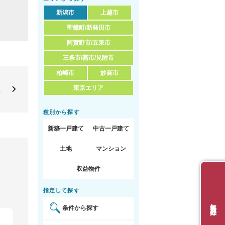
新潟市
上越市
聖籠町/新発田市
阿賀野市/五泉市
三条市/燕市/見附市
柏崎市
妙高市
東京エリア
定
種別から探す
新築一戸建て
中古一戸建て
土地
マンション
収益物件
指定して探す
無料会員登録
条件から探す