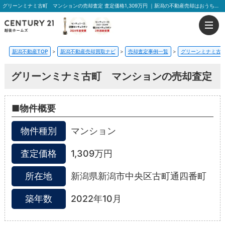
グリーンミナミ古町 マンションの売却査定 査定価格1,309万円 ｜新潟の不動産売却はおうちの売却プラス越後ホームズ
新潟不動産TOP
>
新潟不動産売却買取ナビ
>
売却査定事例一覧
>
グリーンミナミ古
グリーンミナミ古町 マンションの売却査定
■物件概要
物件種別
マンション
査定価格
1,309万円
所在地
新潟県新潟市中央区古町通四番町
築年数
2022年10月