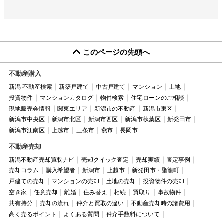
このページの先頭へ
不動産購入
新潟 不動産検索
新築戸建て
中古戸建て
マンション
土地
投資物件
マンションカタログ
物件検索
住宅ローンのご相談
現地販売会情報
関東エリア
新潟市の不動産
新潟市東区
新潟市中央区
新潟市北区
新潟市西区
新潟市秋葉区
新発田市
新潟市江南区
上越市
三条市
燕市
長岡市
不動産売却
新潟不動産売却買取ナビ
売却クイック査定
売却実績
査定事例
売却コラム
購入希望者
新潟市
上越市
新発田市・聖籠町
戸建ての売却
マンションの売却
土地の売却
投資物件の売却
空き家
任意売却
離婚
住み替え
相続
買取り
事故物件
共有持分
売却の流れ
仲介と買取の違い
不動産売却時の諸費用
高く売るポイント
よくある質問
仲介手数料について