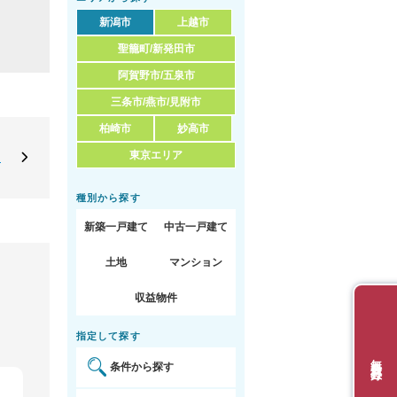
新潟市
上越市
聖籠町/新発田市
阿賀野市/五泉市
三条市/燕市/見附市
柏崎市
妙高市
東京エリア
定
種別から探す
新築一戸建て
中古一戸建て
土地
マンション
収益物件
指定して探す
無料会員登録
条件から探す