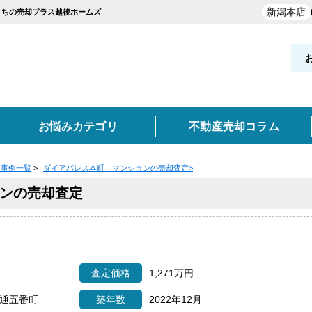
新潟本店
おうちの売却プラス越後ホームズ
お悩みカテゴリ
不動産売却コラム
定事例一覧
>
ダイアパレス本町 マンションの売却査定
>
却実績を探す
覧
お役立ち情報
ンの売却査定
と買取の違い
新発田市・聖籠町
買取
空き家
不動産売却時の諸費用
離婚
妙高市
任意売却
東京・神奈川・埼玉・千葉
高く売るポイント
事故物件
類
どんな業者を選ぶべき？
売却価格の決め方
売却
実績を探す
査定価格
1,271万円
ン
土地
収益物件
通五番町
築年数
2022年12月