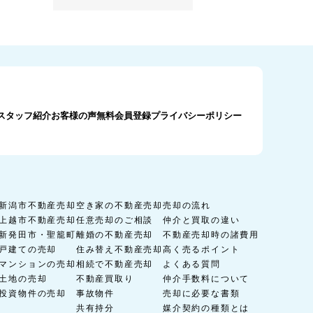
スタッフ紹介
お客様の声
無料会員登録
プライバシーポリシー
新潟市不動産売却
空き家の不動産売却
売却の流れ
上越市不動産売却
任意売却のご相談
仲介と買取の違い
新発田市・聖籠町
離婚の不動産売却
不動産売却時の諸費用
戸建ての売却
住み替え不動産売却
高く売るポイント
マンションの売却
相続で不動産売却
よくある質問
土地の売却
不動産買取り
仲介手数料について
投資物件の売却
事故物件
売却に必要な書類
共有持分
媒介契約の種類とは