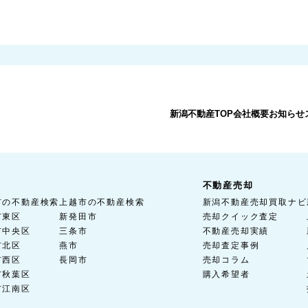
新潟不動産TOP
会社概要
お知らせ
不動産売却
市の不動産検索
上越市の不動産検索
新潟不動産売却買取ナビ
市東区
新発田市
売却クイック査定
市中央区
三条市
不動産売却実績
市北区
燕市
売却査定事例
市西区
長岡市
売却コラム
市秋葉区
購入希望者
市江南区