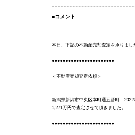
売却査定事例
購
カテゴリーから不動
■コメント
相続
住み替え
本日、下記の不動産売却査定を承りまし
●●●●●●●●●●●●●●●●●●●●●●●
＜不動産売却査定依頼＞
新潟県新潟市中央区本町通五番町 2022
1,271万円で査定させて頂きました。
●●●●●●●●●●●●●●●●●●●●●●●