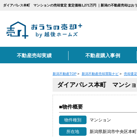
ダイアパレス本町 マンションの売却査定 査定価格1,271万円 ｜新潟の不動産売却は
不動産売却実績
不動産購入事例
新潟不動産TOP
>
新潟不動産売却買取ナビ
>
売却査
エリアから不動産売
カテゴリ別お悩み一
不動産売却に関する
ダイアパレス本町 マンショ
新潟市
相続
売却の流れ
住み替え
上越市
仲介
■物件概要
不動産売却に必要な書
種別から不動産売却
物件種別
マンション
コンテンツ一覧
戸建て
マンショ
所在地
新潟県新潟市中央区本町