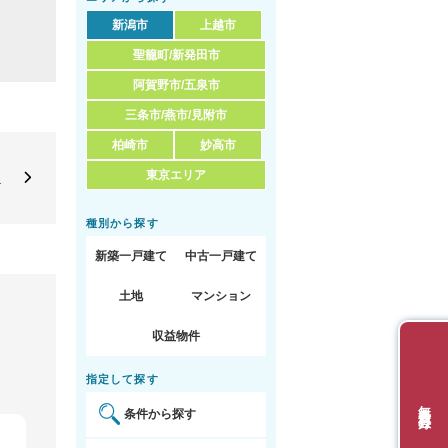
新潟市
上越市
聖籠町/新発田市
阿賀野市/五泉市
三条市/燕市/見附市
柏崎市
妙高市
東京エリア
定
種別から探す
新築一戸建て
中古一戸建て
土地
マンション
収益物件
指定して探す
無料会員登録
条件から探す