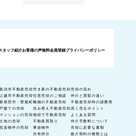
スタッフ紹介
お客様の声
無料会員登録
プライバシーポリシー
新潟市不動産売却
空き家の不動産売却
売却の流れ
上越市不動産売却
任意売却のご相談
仲介と買取の違い
新発田市・聖籠町
離婚の不動産売却
不動産売却時の諸費用
戸建ての売却
住み替え不動産売却
高く売るポイント
マンションの売却
相続で不動産売却
よくある質問
土地の売却
不動産買取り
仲介手数料について
投資物件の売却
事故物件
売却に必要な書類
共有持分
媒介契約の種類とは