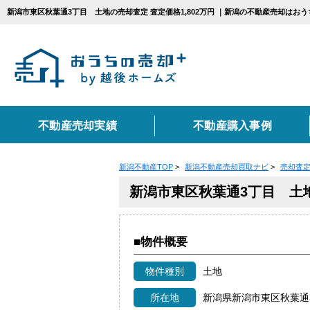
新潟市東区秋葉通3丁目 土地の売却査定 査定価格1,802万円 ｜新潟の不動産売却はお
不動産売却実績
不動産購入事例
新潟不動産TOP
>
新潟不動産売却買取ナビ
>
売却査
エリアから不動産売
カテゴリ別お悩み一
不動産売却に関する
新潟市東区秋葉通3丁目 土
新潟市
相続
売却の流れ
住み替え
上越市
仲介
■物件概要
不動産売却に必要な書
種別から不動産売却
物件種別
土地
コンテンツ一覧
戸建て
マンショ
所在地
新潟県新潟市東区秋葉通