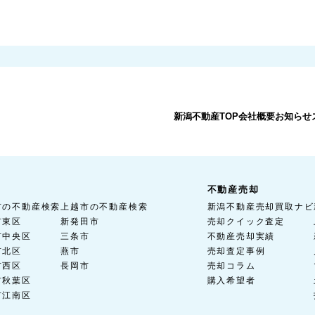
新潟不動産TOP
会社概要
お知らせ
不動産売却
市の不動産検索
上越市の不動産検索
新潟不動産売却買取ナビ
市東区
新発田市
売却クイック査定
市中央区
三条市
不動産売却実績
市北区
燕市
売却査定事例
市西区
長岡市
売却コラム
市秋葉区
購入希望者
市江南区