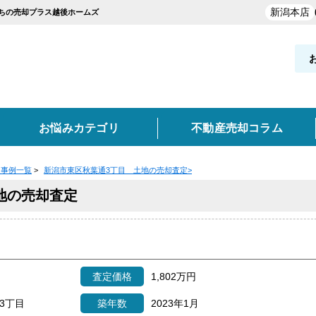
新潟本店
うちの売却プラス越後ホームズ
お悩みカテゴリ
不動産売却コラム
定事例一覧
>
新潟市東区秋葉通3丁目 土地の売却査定
>
却実績を探す
覧
お役立ち情報
地の売却査定
と買取の違い
新発田市・聖籠町
買取
空き家
不動産売却時の諸費用
離婚
妙高市
任意売却
東京・神奈川・埼玉・千葉
高く売るポイント
事故物件
類
どんな業者を選ぶべき？
売却価格の決め方
売却
実績を探す
査定価格
1,802万円
ン
土地
収益物件
3丁目
築年数
2023年1月