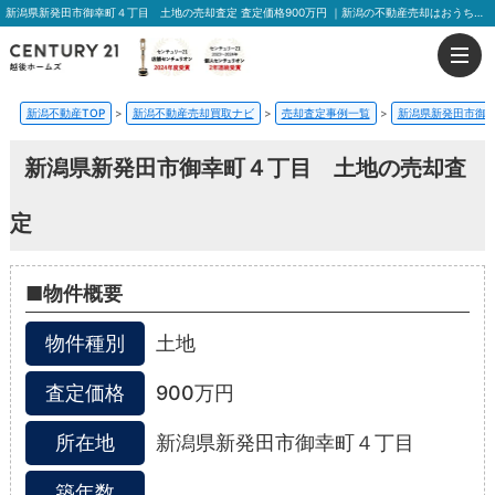
新潟県新発⽥市御幸町４丁⽬ 土地の売却査定 査定価格900万円 ｜新潟の不動産売却はおうちの売却プラス越後ホームズ
新潟不動産TOP
>
新潟不動産売却買取ナビ
>
売却査定事例一覧
>
新潟県新発⽥市御
新潟県新発⽥市御幸町４丁⽬ 土地の売却査
定
■物件概要
物件種別
土地
査定価格
900万円
所在地
新潟県新発⽥市御幸町４丁⽬
築年数