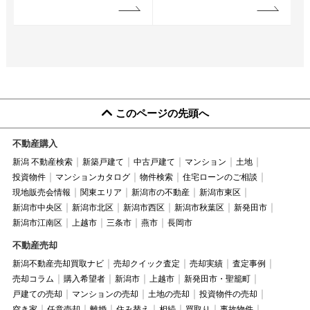
このページの先頭へ
不動産購入
新潟 不動産検索
新築戸建て
中古戸建て
マンション
土地
投資物件
マンションカタログ
物件検索
住宅ローンのご相談
現地販売会情報
関東エリア
新潟市の不動産
新潟市東区
新潟市中央区
新潟市北区
新潟市西区
新潟市秋葉区
新発田市
新潟市江南区
上越市
三条市
燕市
長岡市
不動産売却
新潟不動産売却買取ナビ
売却クイック査定
売却実績
査定事例
売却コラム
購入希望者
新潟市
上越市
新発田市・聖籠町
戸建ての売却
マンションの売却
土地の売却
投資物件の売却
空き家
任意売却
離婚
住み替え
相続
買取り
事故物件